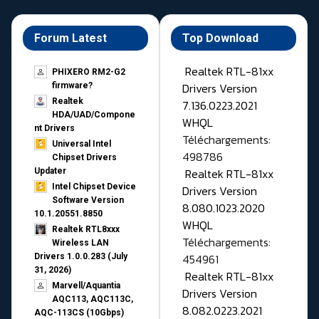
Forum Latest
Top Download
Realtek RTL-81xx
PHIXERO RM2-G2
Drivers Version
firmware?
Realtek
7.136.0223.2021
HDA/UAD/Compone
WHQL
nt Drivers
Téléchargements:
Universal Intel
498786
Chipset Drivers
Realtek RTL-81xx
Updater​
Intel Chipset Device
Drivers Version
Software Version
8.080.1023.2020
10.1.20551.8850
WHQL
Realtek RTL8xxx
Téléchargements:
Wireless LAN
454961
Drivers 1.0.0.283 (July
31, 2026)
Realtek RTL-81xx
Marvell/Aquantia
Drivers Version
AQC113, AQC113C,
8.082.0223.2021
AQC-113CS (10Gbps)