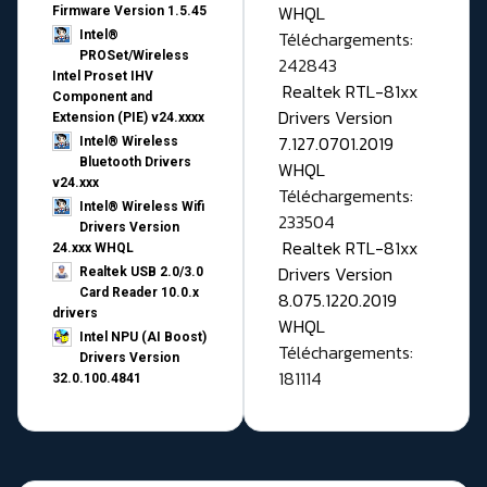
WHQL
Firmware Version 1.5.45
Téléchargements:
Intel®
PROSet/Wireless
242843
Intel Proset IHV
Realtek RTL-81xx
Component and
Drivers Version
Extension (PIE) v24.xxxx
7.127.0701.2019
Intel® Wireless
Bluetooth Drivers
WHQL
v24.xxx
Téléchargements:
Intel® Wireless Wifi
233504
Drivers Version
Realtek RTL-81xx
24.xxx WHQL
Drivers Version
Realtek USB 2.0/3.0
Card Reader 10.0.x
8.075.1220.2019
drivers
WHQL
Intel NPU (AI Boost)
Téléchargements:
Drivers Version
181114
32.0.100.4841