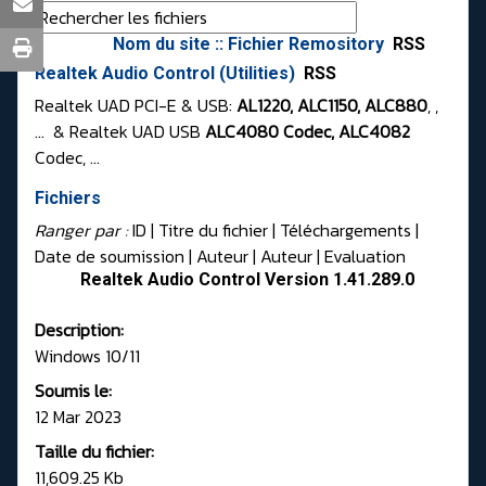
Nom du site :: Fichier Remository
RSS
Realtek Audio Control (Utilities)
RSS
Realtek UAD PCI-E & USB:
AL1220, ALC1150, ALC880
, ,
... & Realtek UAD USB
ALC4080 Codec, ALC4082
Codec, ...
Fichiers
Ranger par :
ID
| Titre du fichier |
Téléchargements
|
Date de soumission
|
Auteur
|
Auteur
|
Evaluation
Realtek Audio Control Version 1.41.289.0
Description:
Windows 10/11
Soumis le:
12 Mar 2023
Taille du fichier:
11,609.25 Kb