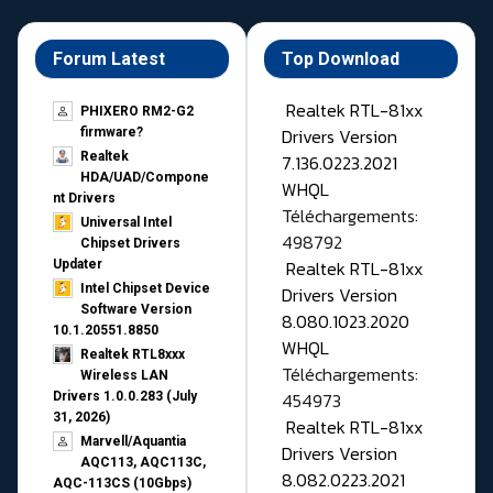
Forum Latest
Top Download
Realtek RTL-81xx
PHIXERO RM2-G2
Drivers Version
firmware?
Realtek
7.136.0223.2021
HDA/UAD/Compone
WHQL
nt Drivers
Téléchargements:
Universal Intel
498792
Chipset Drivers
Realtek RTL-81xx
Updater​
Intel Chipset Device
Drivers Version
Software Version
8.080.1023.2020
10.1.20551.8850
WHQL
Realtek RTL8xxx
Téléchargements:
Wireless LAN
454973
Drivers 1.0.0.283 (July
31, 2026)
Realtek RTL-81xx
Marvell/Aquantia
Drivers Version
AQC113, AQC113C,
8.082.0223.2021
AQC-113CS (10Gbps)