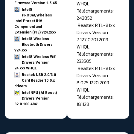
WHQL
Firmware Version 1.5.45
Téléchargements:
Intel®
PROSet/Wireless
242852
Intel Proset IHV
Realtek RTL-81xx
Component and
Drivers Version
Extension (PIE) v24.xxxx
7.127.0701.2019
Intel® Wireless
Bluetooth Drivers
WHQL
v24.xxx
Téléchargements:
Intel® Wireless Wifi
233505
Drivers Version
Realtek RTL-81xx
24.xxx WHQL
Drivers Version
Realtek USB 2.0/3.0
Card Reader 10.0.x
8.075.1220.2019
drivers
WHQL
Intel NPU (AI Boost)
Téléchargements:
Drivers Version
181128
32.0.100.4841