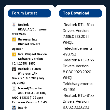
Forum Latest
Top Download
Realtek RTL-81xx
Realtek
Drivers Version
HDA/UAD/Compone
nt Drivers
7.136.0223.2021
Universal Intel
WHQL
Chipset Drivers
Téléchargements:
Updater​
498752
Intel Chipset Device
Realtek RTL-81xx
Software Version
10.1.20551.8850
Drivers Version
Realtek RTL8xxx
8.080.1023.2020
Wireless LAN
WHQL
Drivers 1.0.0.283 (July
Téléchargements:
31, 2026)
454951
Marvell/Aquantia
AQC113, AQC113C,
Realtek RTL-81xx
AQC-113CS (10Gbps)
Drivers Version
Firmware Version 1.5.45
8.082.0223.2021
Intel®