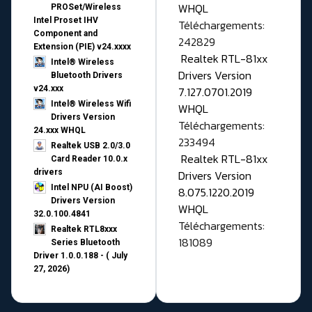
WHQL
PROSet/Wireless
Intel Proset IHV
Téléchargements:
Component and
242829
Extension (PIE) v24.xxxx
Realtek RTL-81xx
Intel® Wireless
Drivers Version
Bluetooth Drivers
v24.xxx
7.127.0701.2019
Intel® Wireless Wifi
WHQL
Drivers Version
Téléchargements:
24.xxx WHQL
233494
Realtek USB 2.0/3.0
Realtek RTL-81xx
Card Reader 10.0.x
drivers
Drivers Version
Intel NPU (AI Boost)
8.075.1220.2019
Drivers Version
WHQL
32.0.100.4841
Téléchargements:
Realtek RTL8xxx
181089
Series Bluetooth
Driver 1.0.0.188 - ( July
27, 2026)