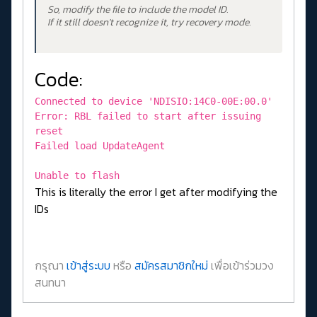
So, modify the file to include the model ID.
If it still doesn't recognize it, try recovery mode.
Code:
Connected to device 'NDISIO:14C0-00E:00.0'
Error: RBL failed to start after issuing
reset
Failed load UpdateAgent
Unable to flash
This is literally the error I get after modifying the
IDs
กรุณา
เข้าสู่ระบบ
หรือ
สมัครสมาชิกใหม่
เพื่อเข้าร่วมวง
สนทนา