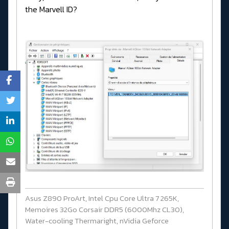
the Marvell ID?
Asus Z890 ProArt, Intel Cpu Core Ultra 7 265K,
Memoires 32Go Corsair DDR5 (6000Mhz CL30),
Water-cooling Thermaright, nVidia Geforce