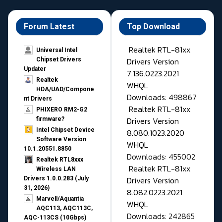
Forum Latest
Top Download
Realtek RTL-81xx
Universal Intel
Drivers Version
Chipset Drivers
Updater​
7.136.0223.2021
Realtek
WHQL
HDA/UAD/Compone
Downloads: 498867
nt Drivers
Realtek RTL-81xx
PHIXERO RM2-G2
Drivers Version
firmware?
Intel Chipset Device
8.080.1023.2020
Software Version
WHQL
10.1.20551.8850
Downloads: 455002
Realtek RTL8xxx
Realtek RTL-81xx
Wireless LAN
Drivers Version
Drivers 1.0.0.283 (July
31, 2026)
8.082.0223.2021
Marvell/Aquantia
WHQL
AQC113, AQC113C,
Downloads: 242865
AQC-113CS (10Gbps)