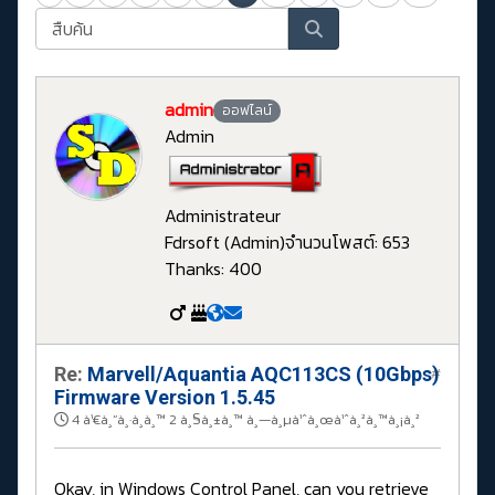
admin
ออฟไลน์
Admin
Administrateur
Fdrsoft (Admin)
จำนวนโพสต์: 653
Thanks: 400
Re:
Marvell/Aquantia AQC113CS (10Gbps)
#
Firmware Version 1.5.45
4 à¹€à¸”à¸·à¸­à¸™ 2 à¸§à¸±à¸™ à¸—à¸µà¹ˆà¸œà¹ˆà¸²à¸™à¸¡à¸²
Okay, in Windows Control Panel, can you retrieve