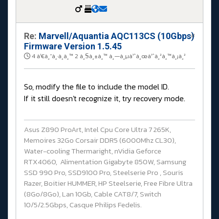
Re:
Marvell/Aquantia AQC113CS (10Gbps)
#
Firmware Version 1.5.45
4 à¹€à¸”à¸·à¸­à¸™ 2 à¸§à¸±à¸™ à¸—à¸µà¹ˆà¸œà¹ˆà¸²à¸™à¸¡à¸²
So, modify the file to include the model ID.
If it still doesn't recognize it, try recovery mode.
Asus Z890 ProArt, Intel Cpu Core Ultra 7 265K,
Memoires 32Go Corsair DDR5 (6000Mhz CL30),
Water-cooling Thermaright, nVidia Geforce
RTX4060, Alimentation Gigabyte 850W, Samsung
SSD 990 Pro, SSD9100 Pro, Steelserie Pro , Souris
Razer, Boitier HUMMER, HP Steelserie, Free Fibre Ultra
(8Go/8Go), Lan 10Gb, Cable CAT8/7, Switch
10/5/2.5Gbps, Casque Philips Fedelis.