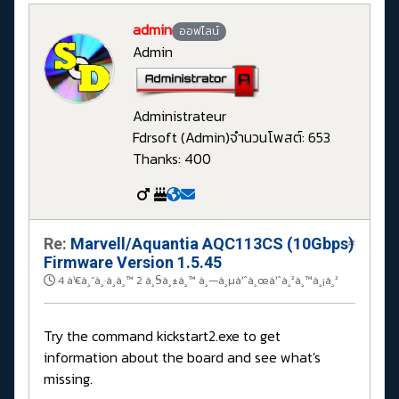
admin
ออฟไลน์
Admin
Administrateur
Fdrsoft (Admin)
จำนวนโพสต์: 653
Thanks: 400
Re:
Marvell/Aquantia AQC113CS (10Gbps)
#
Firmware Version 1.5.45
4 à¹€à¸”à¸·à¸­à¸™ 2 à¸§à¸±à¸™ à¸—à¸µà¹ˆà¸œà¹ˆà¸²à¸™à¸¡à¸²
Try the command kickstart2.exe to get
information about the board and see what's
missing.