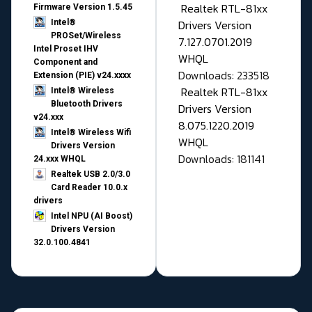
Realtek RTL-81xx
Firmware Version 1.5.45
Drivers Version
Intel®
PROSet/Wireless
7.127.0701.2019
Intel Proset IHV
WHQL
Component and
Downloads: 233518
Extension (PIE) v24.xxxx
Realtek RTL-81xx
Intel® Wireless
Bluetooth Drivers
Drivers Version
v24.xxx
8.075.1220.2019
Intel® Wireless Wifi
WHQL
Drivers Version
Downloads: 181141
24.xxx WHQL
Realtek USB 2.0/3.0
Card Reader 10.0.x
drivers
Intel NPU (AI Boost)
Drivers Version
32.0.100.4841