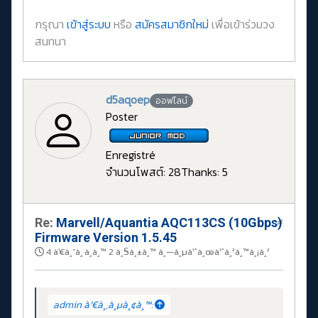
กรุณา
เข้าสู่ระบบ
หรือ
สมัครสมาชิกใหม่
เพื่อเข้าร่วมวง
สนทนา
d5aqoep
ออฟไลน์
Poster
Enregistré
จำนวนโพสต์: 28
Thanks: 5
Re:
Marvell/Aquantia AQC113CS (10Gbps)
#
Firmware Version 1.5.45
4 à¹€à¸”à¸·à¸­à¸™ 2 à¸§à¸±à¸™ à¸—à¸µà¹ˆà¸œà¹ˆà¸²à¸™à¸¡à¸²
admin à¹€à¸‚à¸µà¸¢à¸™: