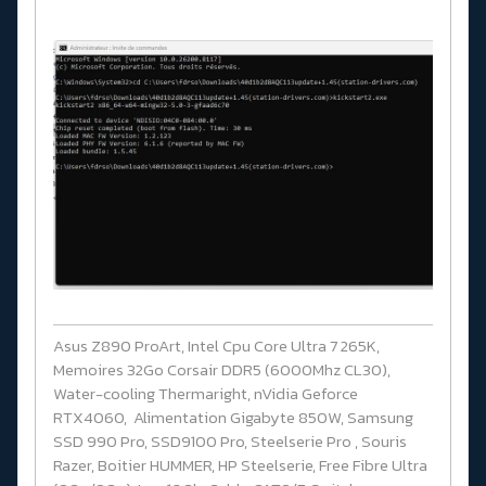
Asus Z890 ProArt, Intel Cpu Core Ultra 7 265K,
Memoires 32Go Corsair DDR5 (6000Mhz CL30),
Water-cooling Thermaright, nVidia Geforce
RTX4060, Alimentation Gigabyte 850W, Samsung
SSD 990 Pro, SSD9100 Pro, Steelserie Pro , Souris
Razer, Boitier HUMMER, HP Steelserie, Free Fibre Ultra