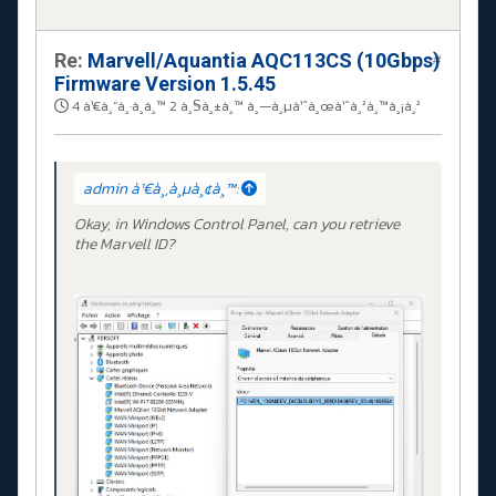
Re:
Marvell/Aquantia AQC113CS (10Gbps)
#
Firmware Version 1.5.45
4 à¹€à¸”à¸·à¸­à¸™ 2 à¸§à¸±à¸™ à¸—à¸µà¹ˆà¸œà¹ˆà¸²à¸™à¸¡à¸²
admin à¹€à¸‚à¸µà¸¢à¸™:
Okay, in Windows Control Panel, can you retrieve
the Marvell ID?