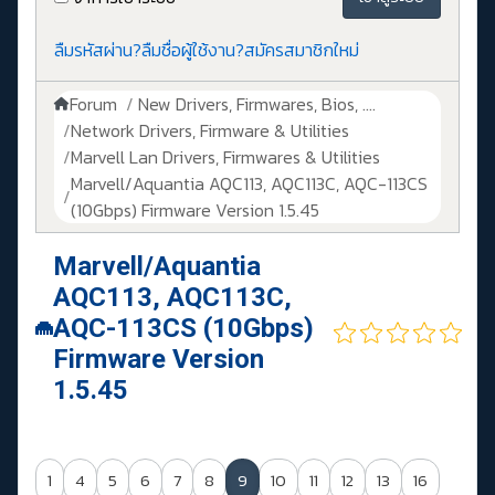
ลืมรหัสผ่าน?
ลืมชื่อผู้ใช้งาน?
สมัครสมาชิกใหม่
Forum
New Drivers, Firmwares, Bios, ....
Network Drivers, Firmware & Utilities
Marvell Lan Drivers, Firmwares & Utilities
Marvell/Aquantia AQC113, AQC113C, AQC-113CS
(10Gbps) Firmware Version 1.5.45
Marvell/Aquantia
AQC113, AQC113C,
AQC-113CS (10Gbps)
Firmware Version
1.5.45
1
4
5
6
7
8
9
10
11
12
13
16