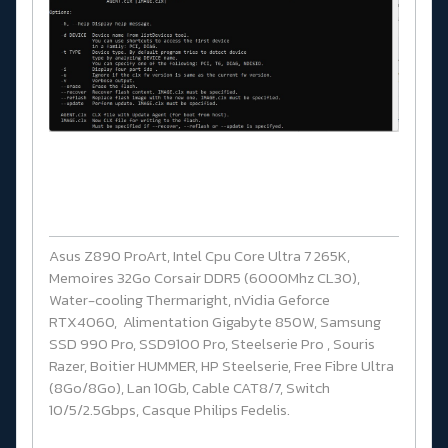
Asus Z890 ProArt, Intel Cpu Core Ultra 7 265K,
Memoires 32Go Corsair DDR5 (6000Mhz CL30),
Water-cooling Thermaright, nVidia Geforce
RTX4060, Alimentation Gigabyte 850W, Samsung
SSD 990 Pro, SSD9100 Pro, Steelserie Pro , Souris
Razer, Boitier HUMMER, HP Steelserie, Free Fibre Ultra
(8Go/8Go), Lan 10Gb, Cable CAT8/7, Switch
10/5/2.5Gbps, Casque Philips Fedelis.