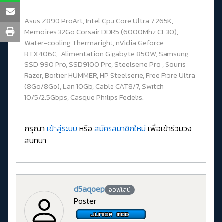
Asus Z890 ProArt, Intel Cpu Core Ultra 7 265K,
Memoires 32Go Corsair DDR5 (6000Mhz CL30),
Water-cooling Thermaright, nVidia Geforce
RTX4060, Alimentation Gigabyte 850W, Samsung
SSD 990 Pro, SSD9100 Pro, Steelserie Pro , Souris
Razer, Boitier HUMMER, HP Steelserie, Free Fibre Ultra
(8Go/8Go), Lan 10Gb, Cable CAT8/7, Switch
10/5/2.5Gbps, Casque Philips Fedelis.
กรุณา
เข้าสู่ระบบ
หรือ
สมัครสมาชิกใหม่
เพื่อเข้าร่วมวง
สนทนา
d5aqoep
ออฟไลน์
Poster