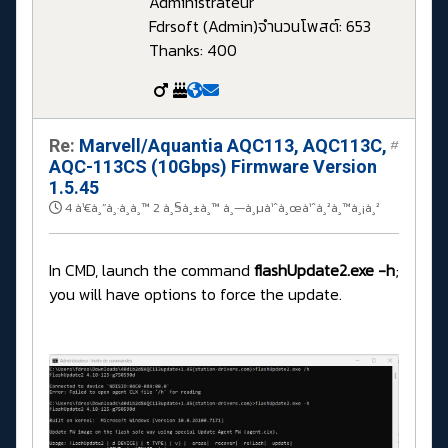
Administrateur
Fdrsoft (Admin)
จำนวนโพสต์: 653
Thanks: 400
Re:
Marvell/Aquantia AQC113, AQC113C,
#
AQC-113CS (10Gbps) Firmware Version
1.5.45
4 à¹€à¸”à¸·à¸­à¸™ 2 à¸§à¸±à¸™ à¸—à¸µà¹ˆà¸œà¹ˆà¸²à¸™à¸¡à¸²
In CMD, launch the command
flashUpdate2.exe -h
;
you will have options to force the update.