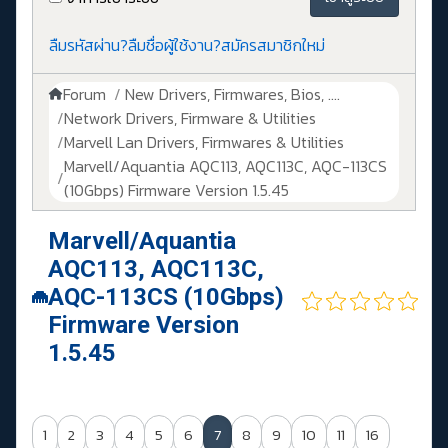
ลืมรหัสผ่าน?
ลืมชื่อผู้ใช้งาน?
สมัครสมาชิกใหม่
Forum
New Drivers, Firmwares, Bios, ....
Network Drivers, Firmware & Utilities
Marvell Lan Drivers, Firmwares & Utilities
Marvell/Aquantia AQC113, AQC113C, AQC-113CS
(10Gbps) Firmware Version 1.5.45
Marvell/Aquantia
AQC113, AQC113C,
AQC-113CS (10Gbps)
Firmware Version
1.5.45
1
2
3
4
5
6
7
8
9
10
11
16