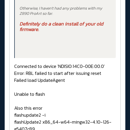
Otherwise, I haven't had any problems with my
Z890 ProArt so far.
Definitely do a clean install of your old
firmware.
Connected to device 'NDISIO:14C0-00E:00.0'
Error: RBL failed to start after issuing reset
Failed load UpdateAgent
Unable to flash
Also this error
flashupdate2 -i
flashUpdate2 x86_64-w64-mingw32-4.10-126-
g5407c89