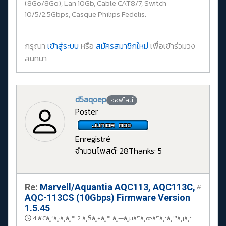
(8Go/8Go), Lan 10Gb, Cable CAT8/7, Switch
10/5/2.5Gbps, Casque Philips Fedelis.
กรุณา
เข้าสู่ระบบ
หรือ
สมัครสมาชิกใหม่
เพื่อเข้าร่วมวง
สนทนา
d5aqoep
ออฟไลน์
Poster
Enregistré
จำนวนโพสต์: 28
Thanks: 5
Re:
Marvell/Aquantia AQC113, AQC113C,
#
AQC-113CS (10Gbps) Firmware Version
1.5.45
4 à¹€à¸”à¸·à¸­à¸™ 2 à¸§à¸±à¸™ à¸—à¸µà¹ˆà¸œà¹ˆà¸²à¸™à¸¡à¸²