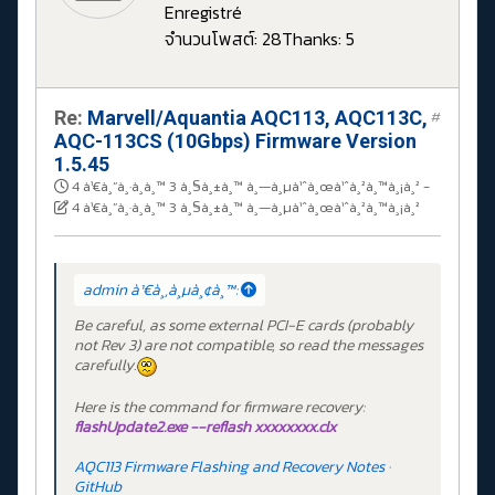
Enregistré
จำนวนโพสต์: 28
Thanks: 5
Re:
Marvell/Aquantia AQC113, AQC113C,
#
AQC-113CS (10Gbps) Firmware Version
1.5.45
4 à¹€à¸”à¸·à¸­à¸™ 3 à¸§à¸±à¸™ à¸—à¸µà¹ˆà¸œà¹ˆà¸²à¸™à¸¡à¸²
-
4 à¹€à¸”à¸·à¸­à¸™ 3 à¸§à¸±à¸™ à¸—à¸µà¹ˆà¸œà¹ˆà¸²à¸™à¸¡à¸²
admin à¹€à¸‚à¸µà¸¢à¸™:
Be careful, as some external PCI-E cards (probably
not Rev 3) are not compatible, so read the messages
carefully.
Here is the command for firmware recovery:
flashUpdate2.exe --reflash xxxxxxxx.clx
AQC113 Firmware Flashing and Recovery Notes ·
GitHub