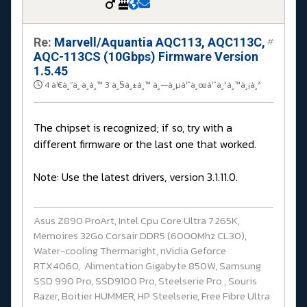
Re:
Marvell/Aquantia AQC113, AQC113C,
#
AQC-113CS (10Gbps) Firmware Version
1.5.45
4 à¹€à¸”à¸·à¸­à¸™ 3 à¸§à¸±à¸™ à¸—à¸µà¹ˆà¸œà¹ˆà¸²à¸™à¸¡à¸²
The chipset is recognized; if so, try with a
different firmware or the last one that worked.
Note: Use the latest drivers, version 3.1.11.0.
Asus Z890 ProArt, Intel Cpu Core Ultra 7 265K,
Memoires 32Go Corsair DDR5 (6000Mhz CL30),
Water-cooling Thermaright, nVidia Geforce
RTX4060, Alimentation Gigabyte 850W, Samsung
SSD 990 Pro, SSD9100 Pro, Steelserie Pro , Souris
Razer, Boitier HUMMER, HP Steelserie, Free Fibre Ultra