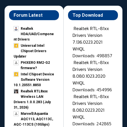
Forum Latest
Top Download
Realtek RTL-81xx
Realtek
Drivers Version
HDA/UAD/Compone
nt Drivers
7.136.0223.2021
Universal Intel
WHQL
Chipset Drivers
Downloads: 498857
Updater​
Realtek RTL-81xx
PHIXERO RM2-G2
Drivers Version
firmware?
Intel Chipset Device
8.080.1023.2020
Software Version
WHQL
10.1.20551.8850
Downloads: 454996
Realtek RTL8xxx
Realtek RTL-81xx
Wireless LAN
Drivers Version
Drivers 1.0.0.283 (July
31, 2026)
8.082.0223.2021
Marvell/Aquantia
WHQL
AQC113, AQC113C,
Downloads: 242865
AQC-113CS (10Gbps)