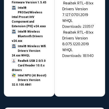
Realtek RTL-81xx
Firmware Version 1.5.45
Drivers Version
Intel®
PROSet/Wireless
7.127.0701.2019
Intel Proset IHV
WHQL
Component and
Downloads: 233517
Extension (PIE) v24.xxxx
Realtek RTL-81xx
Intel® Wireless
Bluetooth Drivers
Drivers Version
v24.xxx
8.075.1220.2019
Intel® Wireless Wifi
WHQL
Drivers Version
Downloads: 181140
24.xxx WHQL
Realtek USB 2.0/3.0
Card Reader 10.0.x
drivers
Intel NPU (AI Boost)
Drivers Version
32.0.100.4841