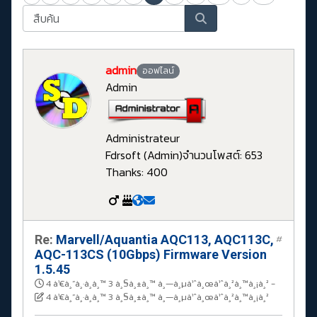
admin
ออฟไลน์
Admin
Administrateur
Fdrsoft (Admin)
จำนวนโพสต์: 653
Thanks: 400
Re:
Marvell/Aquantia AQC113, AQC113C,
#
AQC-113CS (10Gbps) Firmware Version
1.5.45
4 à¹€à¸”à¸·à¸­à¸™ 3 à¸§à¸±à¸™ à¸—à¸µà¹ˆà¸œà¹ˆà¸²à¸™à¸¡à¸²
-
4 à¹€à¸”à¸·à¸­à¸™ 3 à¸§à¸±à¸™ à¸—à¸µà¹ˆà¸œà¹ˆà¸²à¸™à¸¡à¸²