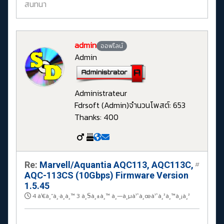
สนทนา
admin
ออฟไลน์
Admin
Administrateur
Fdrsoft (Admin)
จำนวนโพสต์: 653
Thanks: 400
Re:
Marvell/Aquantia AQC113, AQC113C,
#
AQC-113CS (10Gbps) Firmware Version
1.5.45
4 à¹€à¸”à¸·à¸­à¸™ 3 à¸§à¸±à¸™ à¸—à¸µà¹ˆà¸œà¹ˆà¸²à¸™à¸¡à¸²