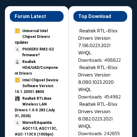
Forum Latest
Top Download
Realtek RTL-81xx
Universal Intel
Drivers Version
Chipset Drivers
Updater​
7.136.0223.2021
PHIXERO RM2-G2
WHQL
firmware?
Downloads: 498822
Realtek
Realtek RTL-81xx
HDA/UAD/Compone
Drivers Version
nt Drivers
Intel Chipset Device
8.080.1023.2020
Software Version
WHQL
10.1.20551.8850
Downloads: 454982
Realtek RTL8xxx
Realtek RTL-81xx
Wireless LAN
Drivers Version
Drivers 1.0.0.283 (July
31, 2026)
8.082.0223.2021
Marvell/Aquantia
WHQL
AQC113, AQC113C,
Downloads: 242855
AQC-113CS (10Gbps)