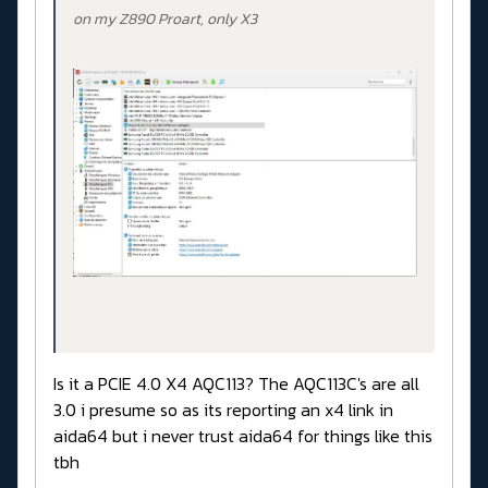
on my Z890 Proart, only X3
Is it a PCIE 4.0 X4 AQC113? The AQC113C's are all
3.0 i presume so as its reporting an x4 link in
aida64 but i never trust aida64 for things like this
tbh