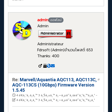
admin
ออฟไลน์
Admin
Administrateur
Fdrsoft (Admin)
จำนวนโพสต์: 653
Thanks: 400
Re:
Marvell/Aquantia AQC113, AQC113C,
#
AQC-113CS (10Gbps) Firmware Version
1.5.45
4 à¹€à¸”à¸·à¸­à¸™ 3 à¸§à¸±à¸™ à¸—à¸µà¹ˆà¸œà¹ˆà¸²à¸™à¸¡à¸²
-
4 à¹€à¸”à¸·à¸­à¸™ 3 à¸§à¸±à¸™ à¸—à¸µà¹ˆà¸œà¹ˆà¸²à¸™à¸¡à¸²