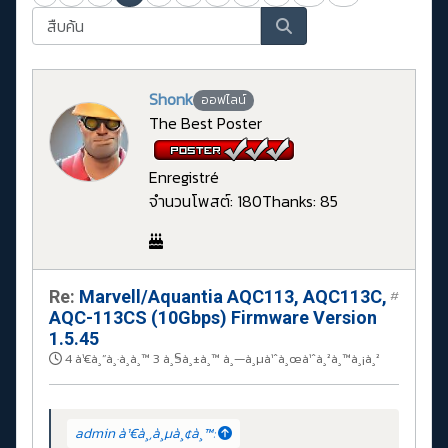
Shonk
ออฟไลน์
The Best Poster
Enregistré
จำนวนโพสต์: 180
Thanks: 85
Re:
Marvell/Aquantia AQC113, AQC113C,
#
AQC-113CS (10Gbps) Firmware Version
1.5.45
4 à¹€à¸”à¸·à¸­à¸™ 3 à¸§à¸±à¸™ à¸—à¸µà¹ˆà¸œà¹ˆà¸²à¸™à¸¡à¸²
admin à¹€à¸‚à¸µà¸¢à¸™: