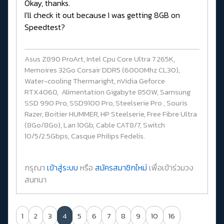
Okay, thanks.
I'll check it out because I was getting 8GB on
Speedtest?
Asus Z890 ProArt, Intel Cpu Core Ultra 7 265K,
Memoires 32Go Corsair DDR5 (6000Mhz CL30),
Water-cooling Thermaright, nVidia Geforce
RTX4060, Alimentation Gigabyte 850W, Samsung
SSD 990 Pro, SSD9100 Pro, Steelserie Pro , Souris
Razer, Boitier HUMMER, HP Steelserie, Free Fibre Ultra
(8Go/8Go), Lan 10Gb, Cable CAT8/7, Switch
10/5/2.5Gbps, Casque Philips Fedelis.
กรุณา
เข้าสู่ระบบ
หรือ
สมัครสมาชิกใหม่
เพื่อเข้าร่วมวง
สนทนา
1
2
3
4
5
6
7
8
9
10
16