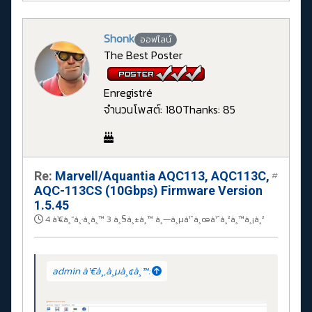
Shonk
ออฟไลน์
The Best Poster
Enregistré
จำนวนโพสต์: 180
Thanks: 85
Re:
Marvell/Aquantia AQC113, AQC113C,
#
AQC-113CS (10Gbps) Firmware Version
1.5.45
4 à¹€à¸”à¸·à¸­à¸™ 3 à¸§à¸±à¸™ à¸—à¸µà¹ˆà¸œà¹ˆà¸²à¸™à¸¡à¸²
admin à¹€à¸‚à¸µà¸¢à¸™: