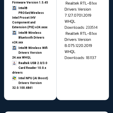
Realtek RTL-81xx
Firmware Version 1.5.45
Drivers Version
Intel®
PROSet/Wireless
7.127.0701.2019
Intel Proset IHV
WHQL
Component and
Downloads: 233514
Extension (PIE) v24.xxxx
Realtek RTL-81xx
Intel® Wireless
Bluetooth Drivers
Drivers Version
v24.xxx
8.075.1220.2019
Intel® Wireless Wifi
WHQL
Drivers Version
Downloads: 181137
24.xxx WHQL
Realtek USB 2.0/3.0
Card Reader 10.0.x
drivers
Intel NPU (AI Boost)
Drivers Version
32.0.100.4841