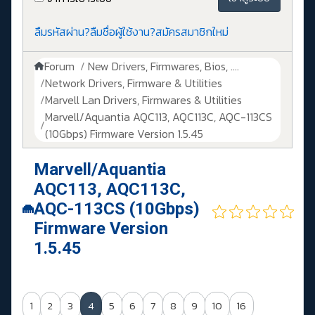
ลืมรหัสผ่าน?
ลืมชื่อผู้ใช้งาน?
สมัครสมาชิกใหม่
Forum
New Drivers, Firmwares, Bios, ....
Network Drivers, Firmware & Utilities
Marvell Lan Drivers, Firmwares & Utilities
Marvell/Aquantia AQC113, AQC113C, AQC-113CS
(10Gbps) Firmware Version 1.5.45
Marvell/Aquantia
AQC113, AQC113C,
AQC-113CS (10Gbps)
Firmware Version
1.5.45
1
2
3
4
5
6
7
8
9
10
16