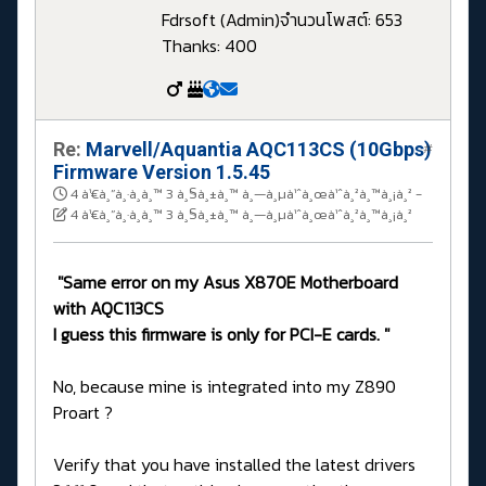
Fdrsoft (Admin)
จำนวนโพสต์: 653
Thanks: 400
Re:
Marvell/Aquantia AQC113CS (10Gbps)
#
Firmware Version 1.5.45
4 à¹€à¸”à¸·à¸­à¸™ 3 à¸§à¸±à¸™ à¸—à¸µà¹ˆà¸œà¹ˆà¸²à¸™à¸¡à¸²
-
4 à¹€à¸”à¸·à¸­à¸™ 3 à¸§à¸±à¸™ à¸—à¸µà¹ˆà¸œà¹ˆà¸²à¸™à¸¡à¸²
"Same error on my Asus X870E Motherboard
with AQC113CS
I guess this firmware is only for PCI-E cards. "
No, because mine is integrated into my Z890
Proart ?
Verify that you have installed the latest drivers