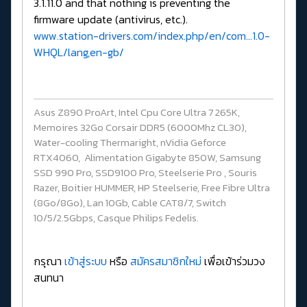
3.1.11.0 and that nothing is preventing the
firmware update (antivirus, etc.).
www.station-drivers.com/index.php/en/com...1.0-
WHQL/lang,en-gb/
Asus Z890 ProArt, Intel Cpu Core Ultra 7 265K,
Memoires 32Go Corsair DDR5 (6000Mhz CL30),
Water-cooling Thermaright, nVidia Geforce
RTX4060, Alimentation Gigabyte 850W, Samsung
SSD 990 Pro, SSD9100 Pro, Steelserie Pro , Souris
Razer, Boitier HUMMER, HP Steelserie, Free Fibre Ultra
(8Go/8Go), Lan 10Gb, Cable CAT8/7, Switch
10/5/2.5Gbps, Casque Philips Fedelis.
กรุณา
เข้าสู่ระบบ
หรือ
สมัครสมาชิกใหม่
เพื่อเข้าร่วมวง
สนทนา