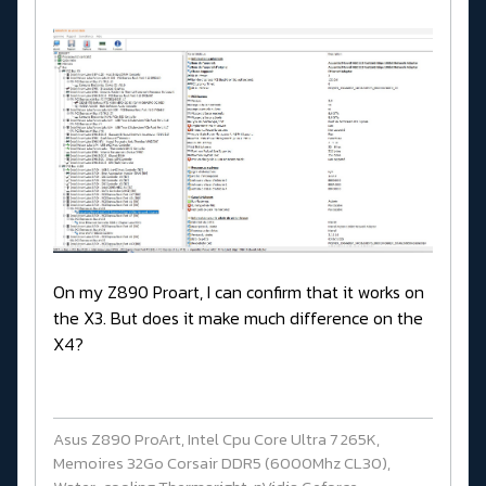
On my Z890 Proart, I can confirm that it works on
the X3. But does it make much difference on the
X4?
Asus Z890 ProArt, Intel Cpu Core Ultra 7 265K,
Memoires 32Go Corsair DDR5 (6000Mhz CL30),