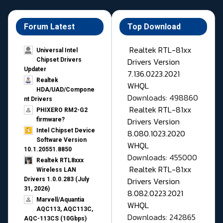
Forum Latest
Top Download
Realtek RTL-81xx
Universal Intel
Drivers Version
Chipset Drivers
Updater​
7.136.0223.2021
Realtek
WHQL
HDA/UAD/Compone
Downloads: 498860
nt Drivers
Realtek RTL-81xx
PHIXERO RM2-G2
Drivers Version
firmware?
Intel Chipset Device
8.080.1023.2020
Software Version
WHQL
10.1.20551.8850
Downloads: 455000
Realtek RTL8xxx
Realtek RTL-81xx
Wireless LAN
Drivers Version
Drivers 1.0.0.283 (July
31, 2026)
8.082.0223.2021
Marvell/Aquantia
WHQL
AQC113, AQC113C,
Downloads: 242865
AQC-113CS (10Gbps)