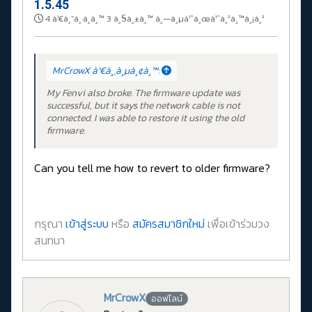
1.5.45
4 à¹€à¸”à¸·à¸­à¸™ 3 à¸§à¸±à¸™ à¸—à¸µà¹ˆà¸œà¹ˆà¸²à¸™à¸¡à¸²
MrCrowX à¹€à¸‚à¸µà¸¢à¸™:
My Fenvi also broke. The firmware update was
successful, but it says the network cable is not
connected. I was able to restore it using the old
firmware.
Can you tell me how to revert to older firmware?
กรุณา
เข้าสู่ระบบ
หรือ
สมัครสมาชิกใหม่
เพื่อเข้าร่วมวง
สนทนา
MrCrowX
ออฟไลน์