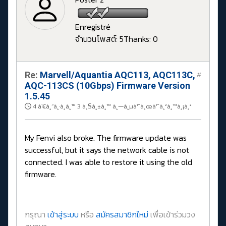
Enregistré
จำนวนโพสต์: 5
Thanks: 0
Re:
Marvell/Aquantia AQC113, AQC113C,
#
AQC-113CS (10Gbps) Firmware Version
1.5.45
4 à¹€à¸”à¸·à¸­à¸™ 3 à¸§à¸±à¸™ à¸—à¸µà¹ˆà¸œà¹ˆà¸²à¸™à¸¡à¸²
My Fenvi also broke. The firmware update was
successful, but it says the network cable is not
connected. I was able to restore it using the old
firmware.
กรุณา
เข้าสู่ระบบ
หรือ
สมัครสมาชิกใหม่
เพื่อเข้าร่วมวง