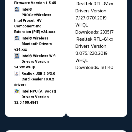
Realtek RTL-81xx
Firmware Version 1.5.45
Drivers Version
Intel®
PROSet/Wireless
7.127.0701.2019
Intel Proset IHV
WHQL
Component and
Downloads: 233517
Extension (PIE) v24.xxxx
Realtek RTL-81xx
Intel® Wireless
Bluetooth Drivers
Drivers Version
v24.xxx
8.075.1220.2019
Intel® Wireless Wifi
WHQL
Drivers Version
Downloads: 181140
24.xxx WHQL
Realtek USB 2.0/3.0
Card Reader 10.0.x
drivers
Intel NPU (AI Boost)
Drivers Version
32.0.100.4841