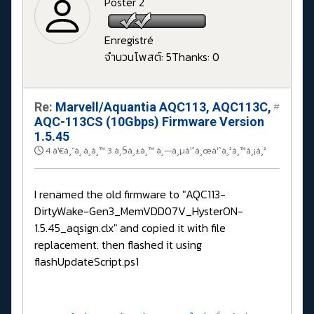
Poster 2
Enregistré
จำนวนโพสต์: 5
Thanks: 0
Re:
Marvell/Aquantia AQC113, AQC113C,
#
AQC-113CS (10Gbps) Firmware Version
1.5.45
4 à¹€à¸”à¸·à¸­à¸™ 3 à¸§à¸±à¸™ à¸—à¸µà¹ˆà¸œà¹ˆà¸²à¸™à¸¡à¸²
I renamed the old firmware to "AQC113-
DirtyWake-Gen3_MemVDD07V_HysterON-
1.5.45_aqsign.clx" and copied it with file
replacement. then flashed it using
flashUpdateScript.ps1