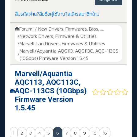
ลืมรหัสผ่าน?
ลืมชื่อผู้ใช้งาน?
สมัครสมาชิกใหม่
Forum
New Drivers, Firmwares, Bios, ....
Network Drivers, Firmware & Utilities
Marvell Lan Drivers, Firmwares & Utilities
Marvell/Aquantia AQC113, AQC113C, AQC-113CS
(10Gbps) Firmware Version 1.5.45
Marvell/Aquantia
AQC113, AQC113C,
AQC-113CS (10Gbps)
Firmware Version
1.5.45
1
2
3
4
5
6
7
8
9
10
16