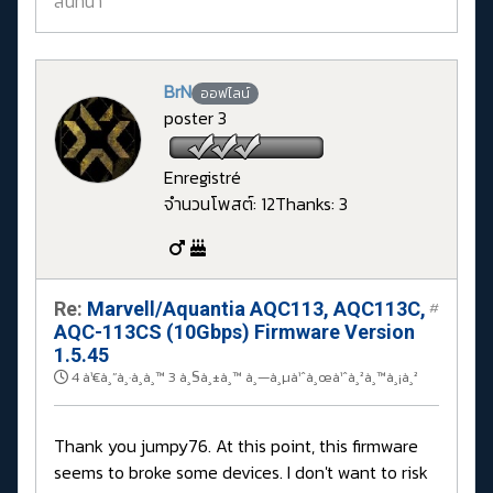
สนทนา
BrN
ออฟไลน์
poster 3
Enregistré
จำนวนโพสต์: 12
Thanks: 3
Re:
Marvell/Aquantia AQC113, AQC113C,
#
AQC-113CS (10Gbps) Firmware Version
1.5.45
4 à¹€à¸”à¸·à¸­à¸™ 3 à¸§à¸±à¸™ à¸—à¸µà¹ˆà¸œà¹ˆà¸²à¸™à¸¡à¸²
Thank you jumpy76. At this point, this firmware
seems to broke some devices. I don't want to risk