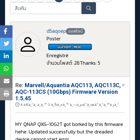
d5aqoep
ออฟไลน์
Poster
Enregistré
จำนวนโพสต์: 28
Thanks: 5
Re:
Marvell/Aquantia AQC113, AQC113C,
#
AQC-113CS (10Gbps) Firmware Version
1.5.45
4 à¹€à¸”à¸·à¸­à¸™ 3 à¸§à¸±à¸™ à¸—à¸µà¹ˆà¸œà¹ˆà¸²à¸™à¸¡à¸²
MY QNAP QXG-10G2T got borked by this firmware
hehe. Updated successfully but the dreaded
device cannot start error.