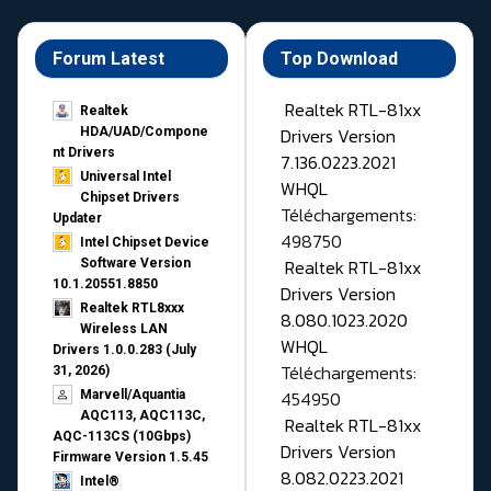
Forum Latest
Top Download
Realtek RTL-81xx
Realtek
Drivers Version
HDA/UAD/Compone
nt Drivers
7.136.0223.2021
Universal Intel
WHQL
Chipset Drivers
Téléchargements:
Updater​
498750
Intel Chipset Device
Realtek RTL-81xx
Software Version
10.1.20551.8850
Drivers Version
Realtek RTL8xxx
8.080.1023.2020
Wireless LAN
WHQL
Drivers 1.0.0.283 (July
Téléchargements:
31, 2026)
454950
Marvell/Aquantia
AQC113, AQC113C,
Realtek RTL-81xx
AQC-113CS (10Gbps)
Drivers Version
Firmware Version 1.5.45
8.082.0223.2021
Intel®