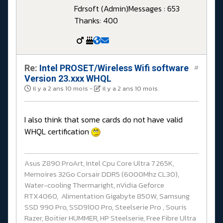
Fdrsoft (Admin)
Messages : 653
Thanks: 400
Re:
Intel PROSET/Wireless Wifi software
#
Version 23.xxx WHQL
il y a 2 ans 10 mois
-
il y a 2 ans 10 mois
I also think that some cards do not have valid
WHQL certification
Asus Z890 ProArt, Intel Cpu Core Ultra 7 265K,
Memoires 32Go Corsair DDR5 (6000Mhz CL30),
Water-cooling Thermaright, nVidia Geforce
RTX4060, Alimentation Gigabyte 850W, Samsung
SSD 990 Pro, SSD9100 Pro, Steelserie Pro , Souris
Razer, Boitier HUMMER, HP Steelserie, Free Fibre Ultra