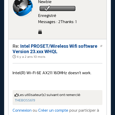
Newbie
Enregistré
Messages : 2
Thanks: 1
Re:
Intel PROSET/Wireless Wifi software
#
Version 23.xxx WHQL
il y a 2 ans 10 mois
Intel(R) Wi-Fi 6E AX211 160MHz doesn't work.
Les utilisateur(s) suivant ont remercié:
THEBOSS619
Connexion
ou
Créer un compte
pour participer à