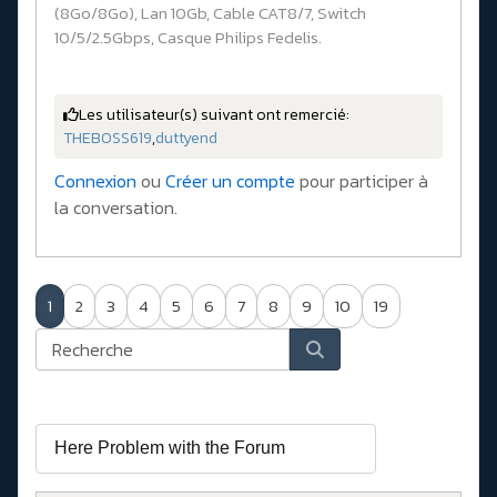
(8Go/8Go), Lan 10Gb, Cable CAT8/7, Switch
10/5/2.5Gbps, Casque Philips Fedelis.
Les utilisateur(s) suivant ont remercié:
THEBOSS619
,
duttyend
Connexion
ou
Créer un compte
pour participer à
la conversation.
1
2
3
4
5
6
7
8
9
10
19