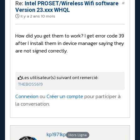
Re:
Intel PROSET/Wireless Wifi software
#
Version 23.xxx WHQL
il y a 2 ans 10 mois
How did you get them to work? I get error code 39
after I install them in device manager saying they
are not signed correctly.
Les utilisateur(s) suivant ont remercié:
THEBOSS619
Connexion
ou
Créer un compte
pour participer à
la conversation.
kp1971kp
Hors Ligne