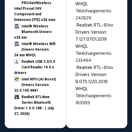
WHQL
PROSet/Wireless
Intel Proset IHV
Téléchargements:
Component and
242829
Extension (PIE) v24.xxxx
Realtek RTL-81xx
Intel® Wireless
Drivers Version
Bluetooth Drivers
v24.xxx
7.127.0701.2019
Intel® Wireless Wifi
WHQL
Drivers Version
Téléchargements:
24.xxx WHQL
233494
Realtek USB 2.0/3.0
Realtek RTL-81xx
Card Reader 10.0.x
drivers
Drivers Version
Intel NPU (AI Boost)
8.075.1220.2019
Drivers Version
WHQL
32.0.100.4841
Téléchargements:
Realtek RTL8xxx
181089
Series Bluetooth
Driver 1.0.0.188 - ( July
27, 2026)