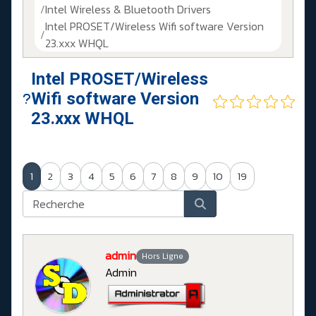
Intel Wireless & Bluetooth Drivers
Intel PROSET/Wireless Wifi software Version
23.xxx WHQL
Intel PROSET/Wireless
Wifi software Version
23.xxx WHQL
1
2
3
4
5
6
7
8
9
10
19
admin
Hors Ligne
Admin