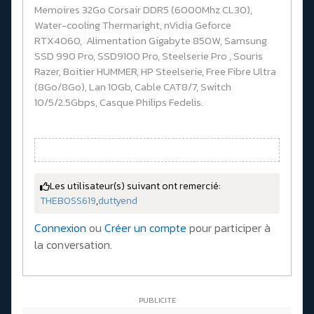
Memoires 32Go Corsair DDR5 (6000Mhz CL30),
Water-cooling Thermaright, nVidia Geforce
RTX4060, Alimentation Gigabyte 850W, Samsung
SSD 990 Pro, SSD9100 Pro, Steelserie Pro , Souris
Razer, Boitier HUMMER, HP Steelserie, Free Fibre Ultra
(8Go/8Go), Lan 10Gb, Cable CAT8/7, Switch
10/5/2.5Gbps, Casque Philips Fedelis.
Les utilisateur(s) suivant ont remercié:
THEBOSS619
,
duttyend
Connexion
ou
Créer un compte
pour participer à
la conversation.