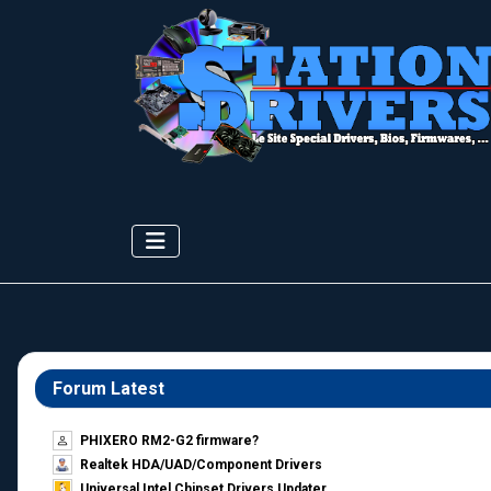
Forum Latest
PHIXERO RM2-G2 firmware?
Realtek HDA/UAD/Component Drivers
Universal Intel Chipset Drivers Updater​