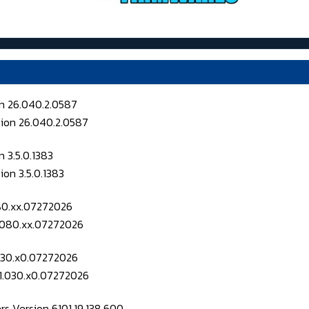
on 26.040.2.0587
 3.5.0.1383
080.xx.07272026
.030.x0.07272026
s Version 6101.19.138.600