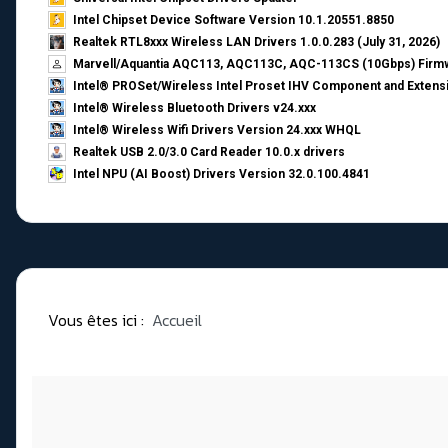
Intel Chipset Device Software Version 10.1.20551.8850
Realtek RTL8xxx Wireless LAN Drivers 1.0.0.283 (July 31, 2026)
Marvell/Aquantia AQC113, AQC113C, AQC-113CS (10Gbps) Firmw
Intel® PROSet/Wireless Intel Proset IHV Component and Extensi
Intel® Wireless Bluetooth Drivers v24.xxx
Intel® Wireless Wifi Drivers Version 24.xxx WHQL
Realtek USB 2.0/3.0 Card Reader 10.0.x drivers
Intel NPU (AI Boost) Drivers Version 32.0.100.4841
Vous êtes ici :
Accueil