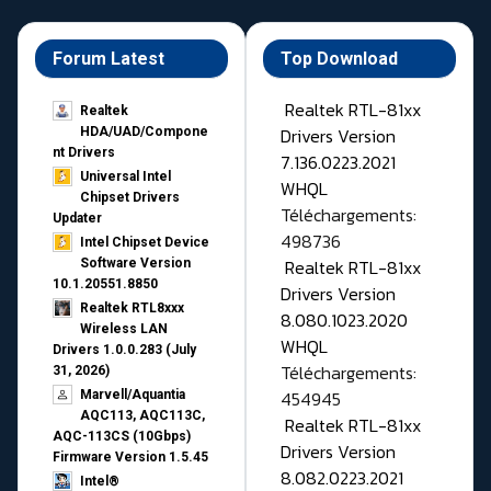
Forum Latest
Top Download
Realtek RTL-81xx
Realtek
Drivers Version
HDA/UAD/Compone
nt Drivers
7.136.0223.2021
Universal Intel
WHQL
Chipset Drivers
Téléchargements:
Updater​
498736
Intel Chipset Device
Realtek RTL-81xx
Software Version
10.1.20551.8850
Drivers Version
Realtek RTL8xxx
8.080.1023.2020
Wireless LAN
WHQL
Drivers 1.0.0.283 (July
Téléchargements:
31, 2026)
454945
Marvell/Aquantia
AQC113, AQC113C,
Realtek RTL-81xx
AQC-113CS (10Gbps)
Drivers Version
Firmware Version 1.5.45
8.082.0223.2021
Intel®