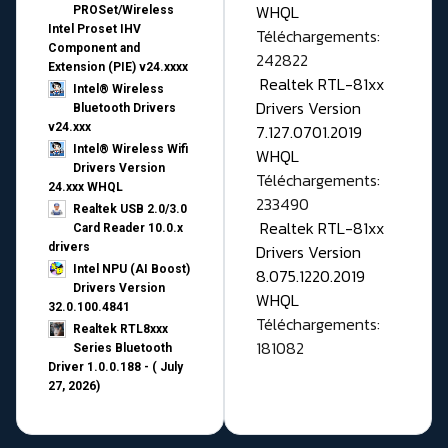
WHQL
PROSet/Wireless
Intel Proset IHV
Téléchargements:
Component and
242822
Extension (PIE) v24.xxxx
Realtek RTL-81xx
Intel® Wireless
Drivers Version
Bluetooth Drivers
v24.xxx
7.127.0701.2019
Intel® Wireless Wifi
WHQL
Drivers Version
Téléchargements:
24.xxx WHQL
233490
Realtek USB 2.0/3.0
Realtek RTL-81xx
Card Reader 10.0.x
drivers
Drivers Version
Intel NPU (AI Boost)
8.075.1220.2019
Drivers Version
WHQL
32.0.100.4841
Téléchargements:
Realtek RTL8xxx
181082
Series Bluetooth
Driver 1.0.0.188 - ( July
27, 2026)