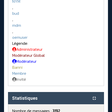
NYM
,
bud
,
mdm
,
oemuser
Légende:
Administrateur
Modérateur Global
Modérateur
Banni
Membre
Invité
Statistiques
Nombre de messages :
3192