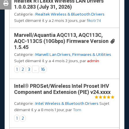
Realtek RTL8xxx Wireless LAN Drivers
1.0.0.283 (July 31, 2026)
Catégorie :
Realtek Wireless & Bluetooth Drivers
Sujet démarré il y a 2 mois 3 jours, par
fikotr74
Marvell/Aquantia AQC113, AQC113C,
AQC-113CS (10Gbps) Firmware Version
1.5.45
Catégorie :
Marvell Lan Drivers, Firmwares & Utilities
Sujet démarré il y a 4 mois 2 jours, par
admin
1
2
3
...
16
Intel® PROSet/Wireless Intel Proset IHV
Component and Extension (PIE) v24.xxxx
Catégorie :
Intel Wireless & Bluetooth Drivers
Sujet
démarré il y a 8 mois 1 jour, par
Tom
1
2