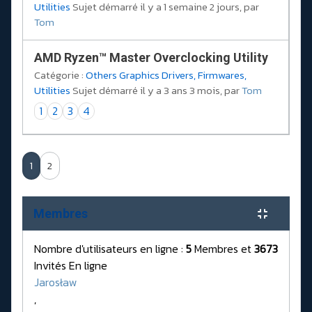
Utilities
Sujet démarré il y a 1 semaine 2 jours, par
Tom
AMD Ryzen™ Master Overclocking Utility
Catégorie :
Others Graphics Drivers, Firmwares,
Utilities
Sujet démarré il y a 3 ans 3 mois, par
Tom
1
2
3
4
1
2
Membres
Nombre d'utilisateurs en ligne :
5
Membres et
3673
Invités En ligne
Jarosław
,