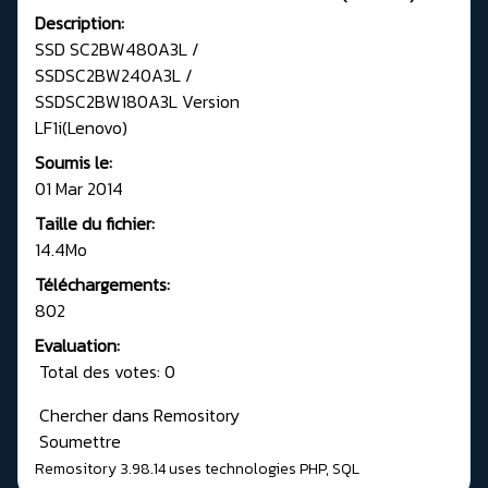
Description:
SSD SC2BW480A3L /
SSDSC2BW240A3L /
SSDSC2BW180A3L Version
LF1i(Lenovo)
Soumis le:
01 Mar 2014
Taille du fichier:
14.4Mo
Téléchargements:
802
Evaluation:
Total des votes: 0
Chercher dans Remository
Soumettre
Remository 3.98.14
uses technologies
PHP
,
SQL