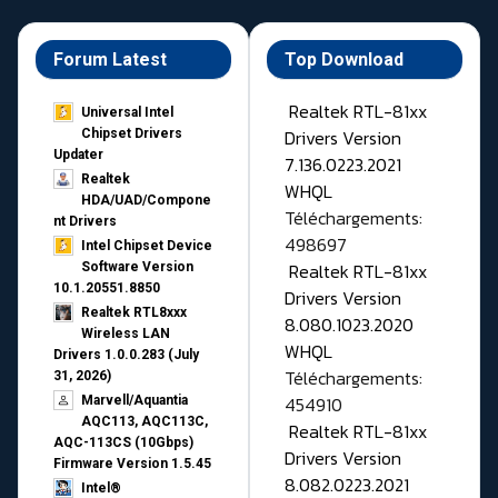
Forum Latest
Top Download
Realtek RTL-81xx
Universal Intel
Drivers Version
Chipset Drivers
Updater​
7.136.0223.2021
Realtek
WHQL
HDA/UAD/Compone
Téléchargements:
nt Drivers
498697
Intel Chipset Device
Realtek RTL-81xx
Software Version
10.1.20551.8850
Drivers Version
Realtek RTL8xxx
8.080.1023.2020
Wireless LAN
WHQL
Drivers 1.0.0.283 (July
Téléchargements:
31, 2026)
454910
Marvell/Aquantia
AQC113, AQC113C,
Realtek RTL-81xx
AQC-113CS (10Gbps)
Drivers Version
Firmware Version 1.5.45
8.082.0223.2021
Intel®