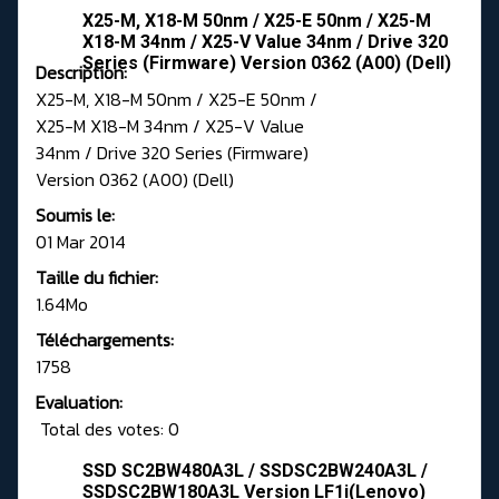
X25-M, X18-M 50nm / X25-E 50nm / X25-M
X18-M 34nm / X25-V Value 34nm / Drive 320
Series (Firmware) Version 0362 (A00) (Dell)
Description:
X25-M, X18-M 50nm / X25-E 50nm /
X25-M X18-M 34nm / X25-V Value
34nm / Drive 320 Series (Firmware)
Version 0362 (A00) (Dell)
Soumis le:
01 Mar 2014
Taille du fichier:
1.64Mo
Téléchargements:
1758
Evaluation:
Total des votes: 0
SSD SC2BW480A3L / SSDSC2BW240A3L /
SSDSC2BW180A3L Version LF1i(Lenovo)