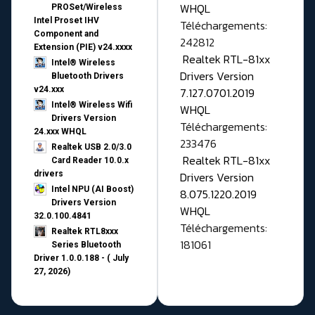
WHQL
PROSet/Wireless
Intel Proset IHV
Téléchargements:
Component and
242812
Extension (PIE) v24.xxxx
Realtek RTL-81xx
Intel® Wireless
Drivers Version
Bluetooth Drivers
v24.xxx
7.127.0701.2019
Intel® Wireless Wifi
WHQL
Drivers Version
Téléchargements:
24.xxx WHQL
233476
Realtek USB 2.0/3.0
Realtek RTL-81xx
Card Reader 10.0.x
drivers
Drivers Version
Intel NPU (AI Boost)
8.075.1220.2019
Drivers Version
WHQL
32.0.100.4841
Téléchargements:
Realtek RTL8xxx
181061
Series Bluetooth
Driver 1.0.0.188 - ( July
27, 2026)