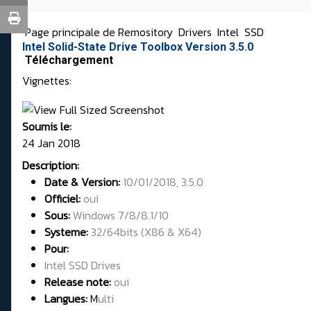
Page principale de Remository
Drivers
Intel
SSD
Intel Solid-State Drive Toolbox Version 3.5.0
Téléchargement
Vignettes:
Soumis le:
24 Jan 2018
Description:
Date & Version:
10/01/2018, 3.5.0
Officiel:
oui
Sous:
Windows 7/8/8.1/10
Systeme:
32/
64bits
(X86 & X64)
Pour:
Intel SSD Drives
Release note:
oui
Langues:
M
ulti