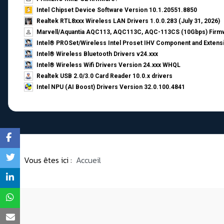
Intel Chipset Device Software Version 10.1.20551.8850
Realtek RTL8xxx Wireless LAN Drivers 1.0.0.283 (July 31, 2026)
Marvell/Aquantia AQC113, AQC113C, AQC-113CS (10Gbps) Firmw
Intel® PROSet/Wireless Intel Proset IHV Component and Extensi
Intel® Wireless Bluetooth Drivers v24.xxx
Intel® Wireless Wifi Drivers Version 24.xxx WHQL
Realtek USB 2.0/3.0 Card Reader 10.0.x drivers
Intel NPU (AI Boost) Drivers Version 32.0.100.4841
Vous êtes ici :
Accueil