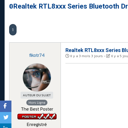
Realtek RTL8xxx Series Bluetooth Dri
1
Realtek RTL8xxx Series Blu
fikotr74
il y a 3 mois 3 jours
-
il y a 5 j
AUTEUR DU SUJET
Hors Ligne
The Best Poster
Enregistré