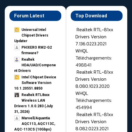
Forum Latest
Top Download
Realtek RTL-81xx
Universal Intel
Drivers Version
Chipset Drivers
Updater​
7.136.0223.2021
PHIXERO RM2-G2
WHQL
firmware?
Téléchargements:
Realtek
498841
HDA/UAD/Compone
Realtek RTL-81xx
nt Drivers
Intel Chipset Device
Drivers Version
Software Version
8.080.1023.2020
10.1.20551.8850
WHQL
Realtek RTL8xxx
Téléchargements:
Wireless LAN
454994
Drivers 1.0.0.283 (July
31, 2026)
Realtek RTL-81xx
Marvell/Aquantia
Drivers Version
AQC113, AQC113C,
8.082.0223.2021
AQC-113CS (10Gbps)