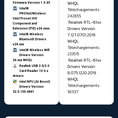
WHQL
Firmware Version 1.5.45
Téléchargements:
Intel®
PROSet/Wireless
242855
Intel Proset IHV
Realtek RTL-81xx
Component and
Drivers Version
Extension (PIE) v24.xxxx
7.127.0701.2019
Intel® Wireless
Bluetooth Drivers
WHQL
v24.xxx
Téléchargements:
Intel® Wireless Wifi
233515
Drivers Version
Realtek RTL-81xx
24.xxx WHQL
Drivers Version
Realtek USB 2.0/3.0
Card Reader 10.0.x
8.075.1220.2019
drivers
WHQL
Intel NPU (AI Boost)
Téléchargements:
Drivers Version
181137
32.0.100.4841