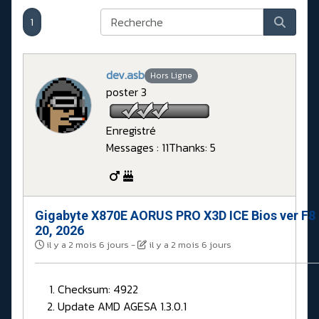
1
dev.asb
Hors Ligne
poster 3
Enregistré
Messages : 11
Thanks: 5
Gigabyte X870E AORUS PRO X3D ICE Bios ver F8
20, 2026
il y a 2 mois 6 jours
-
il y a 2 mois 6 jours
Checksum: 4922
Update AMD AGESA 1.3.0.1