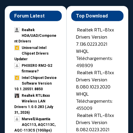
Forum Latest
Top Download
Realtek RTL-81xx
Realtek
Drivers Version
HDA/UAD/Compone
nt Drivers
7.136.0223.2021
Universal Intel
WHQL
Chipset Drivers
Téléchargements:
Updater​
498909
PHIXERO RM2-G2
Realtek RTL-81xx
firmware?
Intel Chipset Device
Drivers Version
Software Version
8.080.1023.2020
10.1.20551.8850
WHQL
Realtek RTL8xxx
Téléchargements:
Wireless LAN
455009
Drivers 1.0.0.283 (July
31, 2026)
Realtek RTL-81xx
Marvell/Aquantia
Drivers Version
AQC113, AQC113C,
8.082.0223.2021
AQC-113CS (10Gbps)