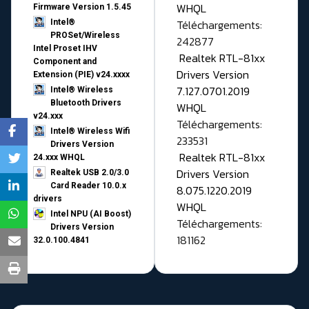
WHQL
Firmware Version 1.5.45
Téléchargements:
Intel®
PROSet/Wireless
242877
Intel Proset IHV
Realtek RTL-81xx
Component and
Drivers Version
Extension (PIE) v24.xxxx
7.127.0701.2019
Intel® Wireless
Bluetooth Drivers
WHQL
v24.xxx
Téléchargements:
Intel® Wireless Wifi
233531
Drivers Version
Realtek RTL-81xx
24.xxx WHQL
Drivers Version
Realtek USB 2.0/3.0
Card Reader 10.0.x
8.075.1220.2019
drivers
WHQL
Intel NPU (AI Boost)
Téléchargements:
Drivers Version
181162
32.0.100.4841