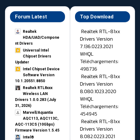
Forum Latest
Top Download
Realtek RTL-81xx
Realtek
Drivers Version
HDA/UAD/Compone
nt Drivers
7.136.0223.2021
Universal Intel
WHQL
Chipset Drivers
Téléchargements:
Updater​
498736
Intel Chipset Device
Realtek RTL-81xx
Software Version
10.1.20551.8850
Drivers Version
Realtek RTL8xxx
8.080.1023.2020
Wireless LAN
WHQL
Drivers 1.0.0.283 (July
Téléchargements:
31, 2026)
454945
Marvell/Aquantia
AQC113, AQC113C,
Realtek RTL-81xx
AQC-113CS (10Gbps)
Drivers Version
Firmware Version 1.5.45
8.082.0223.2021
Intel®