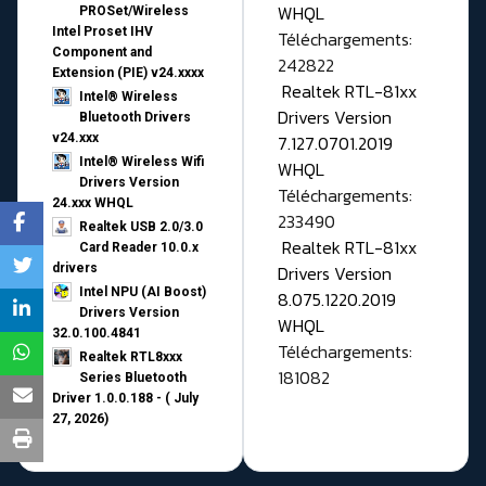
WHQL
PROSet/Wireless
Intel Proset IHV
Téléchargements:
Component and
242822
Extension (PIE) v24.xxxx
Realtek RTL-81xx
Intel® Wireless
Drivers Version
Bluetooth Drivers
v24.xxx
7.127.0701.2019
Intel® Wireless Wifi
WHQL
Drivers Version
Téléchargements:
24.xxx WHQL
233490
Realtek USB 2.0/3.0
Realtek RTL-81xx
Card Reader 10.0.x
drivers
Drivers Version
Intel NPU (AI Boost)
8.075.1220.2019
Drivers Version
WHQL
32.0.100.4841
Téléchargements:
Realtek RTL8xxx
181082
Series Bluetooth
Driver 1.0.0.188 - ( July
27, 2026)