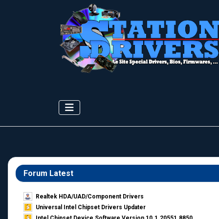
Forum Latest
Realtek HDA/UAD/Component Drivers
Universal Intel Chipset Drivers Updater​
Intel Chipset Device Software Version 10.1.20551.8850