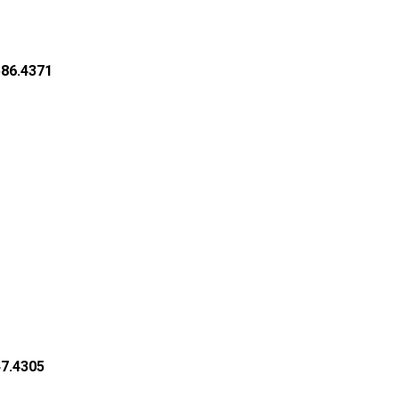
586.4371
47.4305