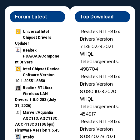
Forum Latest
Top Download
Realtek RTL-81xx
Universal Intel
Drivers Version
Chipset Drivers
Updater​
7.136.0223.2021
Realtek
WHQL
HDA/UAD/Compone
Téléchargements:
nt Drivers
498704
Intel Chipset Device
Realtek RTL-81xx
Software Version
10.1.20551.8850
Drivers Version
Realtek RTL8xxx
8.080.1023.2020
Wireless LAN
WHQL
Drivers 1.0.0.283 (July
Téléchargements:
31, 2026)
454917
Marvell/Aquantia
AQC113, AQC113C,
Realtek RTL-81xx
AQC-113CS (10Gbps)
Drivers Version
Firmware Version 1.5.45
8.082.0223.2021
Intel®