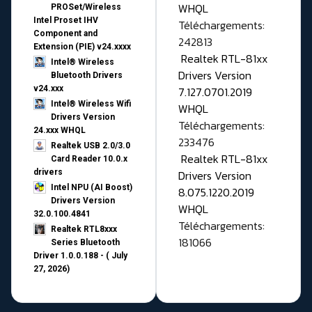
WHQL
PROSet/Wireless
Intel Proset IHV
Téléchargements:
Component and
242813
Extension (PIE) v24.xxxx
Realtek RTL-81xx
Intel® Wireless
Drivers Version
Bluetooth Drivers
v24.xxx
7.127.0701.2019
Intel® Wireless Wifi
WHQL
Drivers Version
Téléchargements:
24.xxx WHQL
233476
Realtek USB 2.0/3.0
Realtek RTL-81xx
Card Reader 10.0.x
drivers
Drivers Version
Intel NPU (AI Boost)
8.075.1220.2019
Drivers Version
WHQL
32.0.100.4841
Téléchargements:
Realtek RTL8xxx
181066
Series Bluetooth
Driver 1.0.0.188 - ( July
27, 2026)