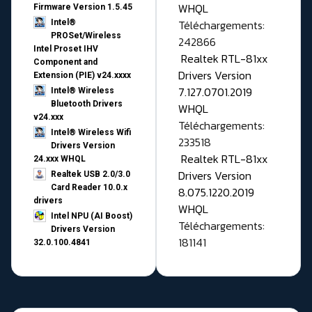
WHQL
Firmware Version 1.5.45
Téléchargements:
Intel®
PROSet/Wireless
242866
Intel Proset IHV
Realtek RTL-81xx
Component and
Drivers Version
Extension (PIE) v24.xxxx
7.127.0701.2019
Intel® Wireless
Bluetooth Drivers
WHQL
v24.xxx
Téléchargements:
Intel® Wireless Wifi
233518
Drivers Version
Realtek RTL-81xx
24.xxx WHQL
Drivers Version
Realtek USB 2.0/3.0
Card Reader 10.0.x
8.075.1220.2019
drivers
WHQL
Intel NPU (AI Boost)
Téléchargements:
Drivers Version
181141
32.0.100.4841