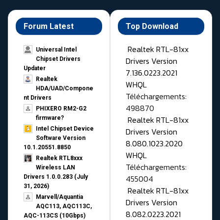
Forum Latest
Top Download
Realtek RTL-81xx
Universal Intel
Drivers Version
Chipset Drivers
Updater​
7.136.0223.2021
Realtek
WHQL
HDA/UAD/Compone
Téléchargements:
nt Drivers
498870
PHIXERO RM2-G2
Realtek RTL-81xx
firmware?
Intel Chipset Device
Drivers Version
Software Version
8.080.1023.2020
10.1.20551.8850
WHQL
Realtek RTL8xxx
Téléchargements:
Wireless LAN
455004
Drivers 1.0.0.283 (July
31, 2026)
Realtek RTL-81xx
Marvell/Aquantia
Drivers Version
AQC113, AQC113C,
8.082.0223.2021
AQC-113CS (10Gbps)