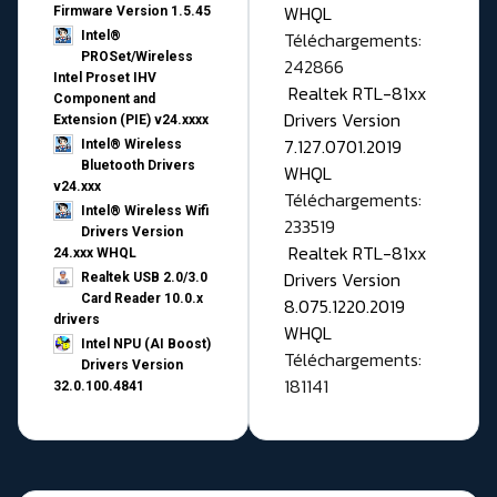
WHQL
Firmware Version 1.5.45
Téléchargements:
Intel®
PROSet/Wireless
242866
Intel Proset IHV
Realtek RTL-81xx
Component and
Drivers Version
Extension (PIE) v24.xxxx
7.127.0701.2019
Intel® Wireless
Bluetooth Drivers
WHQL
v24.xxx
Téléchargements:
Intel® Wireless Wifi
233519
Drivers Version
Realtek RTL-81xx
24.xxx WHQL
Drivers Version
Realtek USB 2.0/3.0
Card Reader 10.0.x
8.075.1220.2019
drivers
WHQL
Intel NPU (AI Boost)
Téléchargements:
Drivers Version
181141
32.0.100.4841