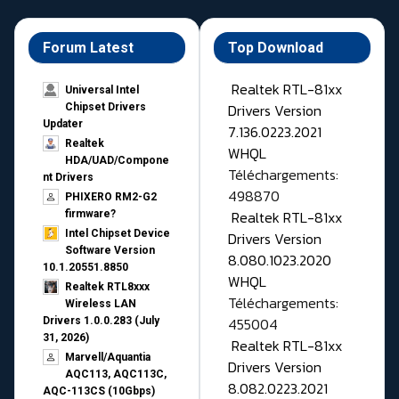
Forum Latest
Top Download
Realtek RTL-81xx
Universal Intel
Drivers Version
Chipset Drivers
Updater​
7.136.0223.2021
Realtek
WHQL
HDA/UAD/Compone
Téléchargements:
nt Drivers
498870
PHIXERO RM2-G2
Realtek RTL-81xx
firmware?
Intel Chipset Device
Drivers Version
Software Version
8.080.1023.2020
10.1.20551.8850
WHQL
Realtek RTL8xxx
Téléchargements:
Wireless LAN
455004
Drivers 1.0.0.283 (July
31, 2026)
Realtek RTL-81xx
Marvell/Aquantia
Drivers Version
AQC113, AQC113C,
8.082.0223.2021
AQC-113CS (10Gbps)