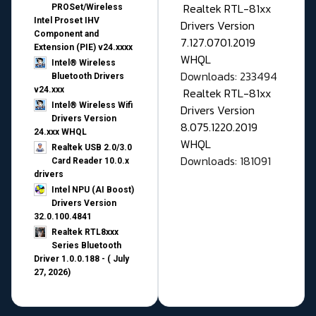
Realtek RTL-81xx
PROSet/Wireless
Intel Proset IHV
Drivers Version
Component and
7.127.0701.2019
Extension (PIE) v24.xxxx
WHQL
Intel® Wireless
Downloads: 233494
Bluetooth Drivers
v24.xxx
Realtek RTL-81xx
Intel® Wireless Wifi
Drivers Version
Drivers Version
8.075.1220.2019
24.xxx WHQL
WHQL
Realtek USB 2.0/3.0
Downloads: 181091
Card Reader 10.0.x
drivers
Intel NPU (AI Boost)
Drivers Version
32.0.100.4841
Realtek RTL8xxx
Series Bluetooth
Driver 1.0.0.188 - ( July
27, 2026)