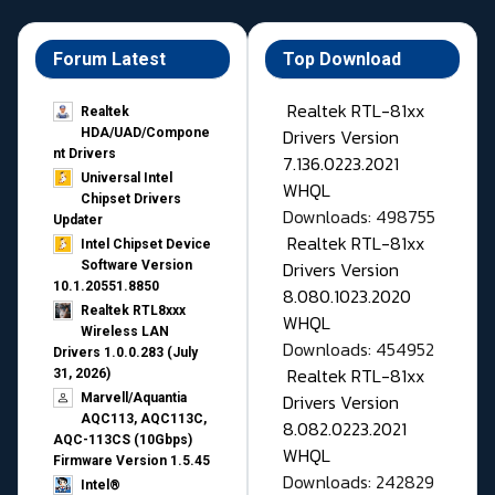
Forum Latest
Top Download
Realtek RTL-81xx
Realtek
Drivers Version
HDA/UAD/Compone
nt Drivers
7.136.0223.2021
Universal Intel
WHQL
Chipset Drivers
Downloads: 498755
Updater​
Realtek RTL-81xx
Intel Chipset Device
Drivers Version
Software Version
10.1.20551.8850
8.080.1023.2020
Realtek RTL8xxx
WHQL
Wireless LAN
Downloads: 454952
Drivers 1.0.0.283 (July
Realtek RTL-81xx
31, 2026)
Drivers Version
Marvell/Aquantia
AQC113, AQC113C,
8.082.0223.2021
AQC-113CS (10Gbps)
WHQL
Firmware Version 1.5.45
Downloads: 242829
Intel®