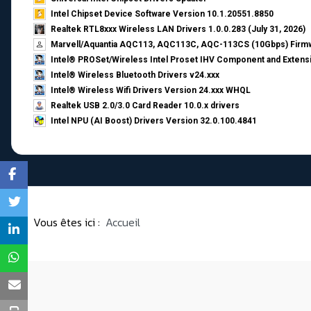
Intel Chipset Device Software Version 10.1.20551.8850
Realtek RTL8xxx Wireless LAN Drivers 1.0.0.283 (July 31, 2026)
Marvell/Aquantia AQC113, AQC113C, AQC-113CS (10Gbps) Firmw
Intel® PROSet/Wireless Intel Proset IHV Component and Extensi
Intel® Wireless Bluetooth Drivers v24.xxx
Intel® Wireless Wifi Drivers Version 24.xxx WHQL
Realtek USB 2.0/3.0 Card Reader 10.0.x drivers
Intel NPU (AI Boost) Drivers Version 32.0.100.4841
Vous êtes ici :
Accueil