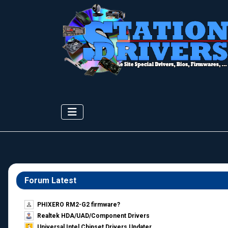
Forum Latest
PHIXERO RM2-G2 firmware?
Realtek HDA/UAD/Component Drivers
Universal Intel Chipset Drivers Updater​