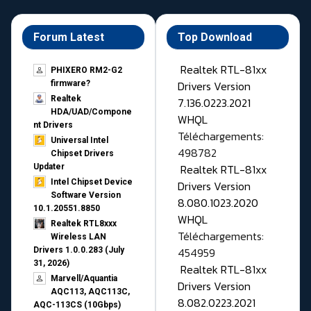
Forum Latest
Top Download
Realtek RTL-81xx
PHIXERO RM2-G2
Drivers Version
firmware?
Realtek
7.136.0223.2021
HDA/UAD/Compone
WHQL
nt Drivers
Téléchargements:
Universal Intel
498782
Chipset Drivers
Realtek RTL-81xx
Updater​
Intel Chipset Device
Drivers Version
Software Version
8.080.1023.2020
10.1.20551.8850
WHQL
Realtek RTL8xxx
Téléchargements:
Wireless LAN
454959
Drivers 1.0.0.283 (July
31, 2026)
Realtek RTL-81xx
Marvell/Aquantia
Drivers Version
AQC113, AQC113C,
8.082.0223.2021
AQC-113CS (10Gbps)