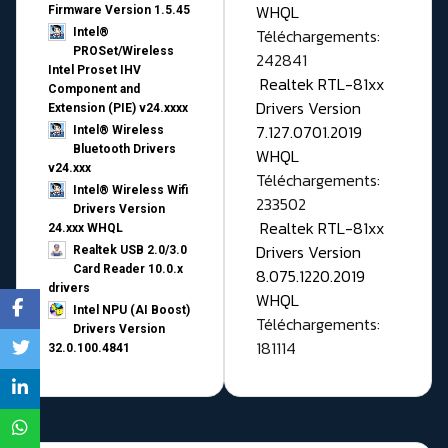
WHQL
Firmware Version 1.5.45
Téléchargements:
Intel®
PROSet/Wireless
242841
Intel Proset IHV
Realtek RTL-81xx
Component and
Drivers Version
Extension (PIE) v24.xxxx
7.127.0701.2019
Intel® Wireless
Bluetooth Drivers
WHQL
v24.xxx
Téléchargements:
Intel® Wireless Wifi
233502
Drivers Version
Realtek RTL-81xx
24.xxx WHQL
Drivers Version
Realtek USB 2.0/3.0
Card Reader 10.0.x
8.075.1220.2019
drivers
WHQL
Intel NPU (AI Boost)
Téléchargements:
Drivers Version
181114
32.0.100.4841