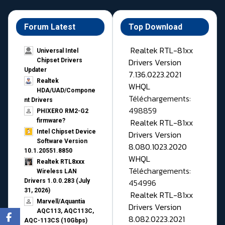
Forum Latest
Top Download
Realtek RTL-81xx
Universal Intel
Drivers Version
Chipset Drivers
Updater​
7.136.0223.2021
Realtek
WHQL
HDA/UAD/Compone
Téléchargements:
nt Drivers
498859
PHIXERO RM2-G2
Realtek RTL-81xx
firmware?
Intel Chipset Device
Drivers Version
Software Version
8.080.1023.2020
10.1.20551.8850
WHQL
Realtek RTL8xxx
Téléchargements:
Wireless LAN
454996
Drivers 1.0.0.283 (July
31, 2026)
Realtek RTL-81xx
Marvell/Aquantia
Drivers Version
AQC113, AQC113C,
8.082.0223.2021
AQC-113CS (10Gbps)