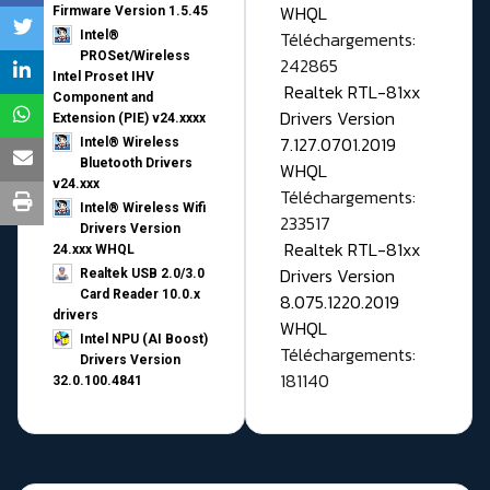
WHQL
Firmware Version 1.5.45
Téléchargements:
Intel®
PROSet/Wireless
242865
Intel Proset IHV
Realtek RTL-81xx
Component and
Drivers Version
Extension (PIE) v24.xxxx
7.127.0701.2019
Intel® Wireless
Bluetooth Drivers
WHQL
v24.xxx
Téléchargements:
Intel® Wireless Wifi
233517
Drivers Version
Realtek RTL-81xx
24.xxx WHQL
Drivers Version
Realtek USB 2.0/3.0
Card Reader 10.0.x
8.075.1220.2019
drivers
WHQL
Intel NPU (AI Boost)
Téléchargements:
Drivers Version
181140
32.0.100.4841