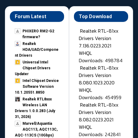
Forum Latest
Top Download
Realtek RTL-81xx
PHIXERO RM2-G2
Drivers Version
firmware?
Realtek
7.136.0223.2021
HDA/UAD/Compone
WHQL
nt Drivers
Downloads: 498784
Universal Intel
Realtek RTL-81xx
Chipset Drivers
Drivers Version
Updater​
Intel Chipset Device
8.080.1023.2020
Software Version
WHQL
10.1.20551.8850
Downloads: 454959
Realtek RTL8xxx
Realtek RTL-81xx
Wireless LAN
Drivers Version
Drivers 1.0.0.283 (July
31, 2026)
8.082.0223.2021
Marvell/Aquantia
WHQL
AQC113, AQC113C,
Downloads: 242841
AQC-113CS (10Gbps)