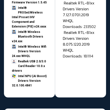
Realtek RTL-81xx
Firmware Version 1.5.45
Drivers Version
Intel®
PROSet/Wireless
7.127.0701.2019
Intel Proset IHV
WHQL
Component and
Downloads: 233502
Extension (PIE) v24.xxxx
Realtek RTL-81xx
Intel® Wireless
Bluetooth Drivers
Drivers Version
v24.xxx
8.075.1220.2019
Intel® Wireless Wifi
WHQL
Drivers Version
Downloads: 181114
24.xxx WHQL
Realtek USB 2.0/3.0
Card Reader 10.0.x
drivers
Intel NPU (AI Boost)
Drivers Version
32.0.100.4841