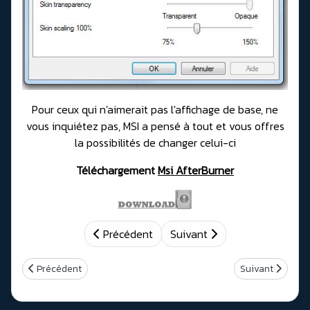
Pour ceux qui n'aimerait pas l'affichage de base, ne
vous inquiétez pas, MSI a pensé à tout et vous offres
la possibilités de changer celui-ci
Téléchargement
Msi AfterBurner
Précédent
Suivant
Article précédent : Comment installer Windows 10 proprement
Article suivant
Précédent
Suivant