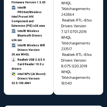
WHQL
Firmware Version 1.5.45
Téléchargements:
Intel®
PROSet/Wireless
242864
Intel Proset IHV
Realtek RTL-81xx
Component and
Drivers Version
Extension (PIE) v24.xxxx
7.127.0701.2019
Intel® Wireless
Bluetooth Drivers
WHQL
v24.xxx
Téléchargements:
Intel® Wireless Wifi
233517
Drivers Version
Realtek RTL-81xx
24.xxx WHQL
Drivers Version
Realtek USB 2.0/3.0
Card Reader 10.0.x
8.075.1220.2019
drivers
WHQL
Intel NPU (AI Boost)
Téléchargements:
Drivers Version
181140
32.0.100.4841