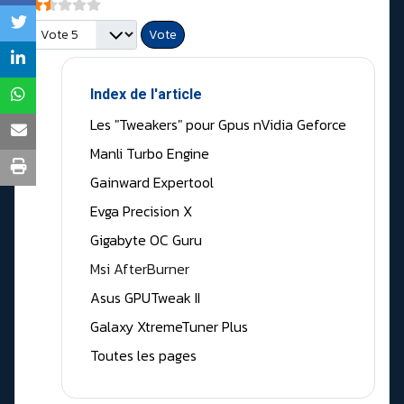
Vote utilisateur:
1.5
/
5
Veuillez voter
Index de l'article
Les "Tweakers" pour Gpus nVidia Geforce
Manli Turbo Engine
Gainward Expertool
Evga Precision X
Gigabyte OC Guru
Msi AfterBurner
Asus GPUTweak II
Galaxy XtremeTuner Plus
Toutes les pages