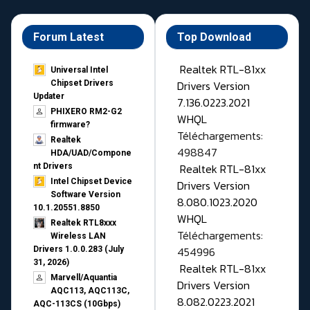
Forum Latest
Top Download
Realtek RTL-81xx
Universal Intel
Drivers Version
Chipset Drivers
Updater​
7.136.0223.2021
PHIXERO RM2-G2
WHQL
firmware?
Téléchargements:
Realtek
498847
HDA/UAD/Compone
Realtek RTL-81xx
nt Drivers
Intel Chipset Device
Drivers Version
Software Version
8.080.1023.2020
10.1.20551.8850
WHQL
Realtek RTL8xxx
Téléchargements:
Wireless LAN
454996
Drivers 1.0.0.283 (July
31, 2026)
Realtek RTL-81xx
Marvell/Aquantia
Drivers Version
AQC113, AQC113C,
8.082.0223.2021
AQC-113CS (10Gbps)