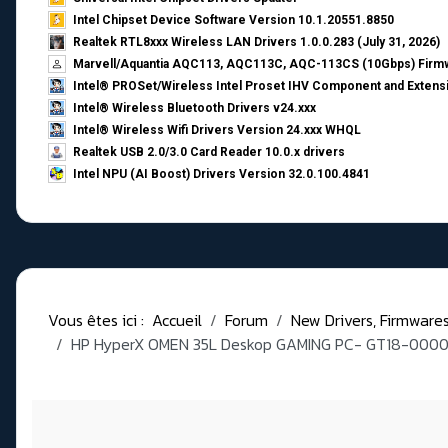
Intel Chipset Device Software Version 10.1.20551.8850
Realtek RTL8xxx Wireless LAN Drivers 1.0.0.283 (July 31, 2026)
Marvell/Aquantia AQC113, AQC113C, AQC-113CS (10Gbps) Firmw
Intel® PROSet/Wireless Intel Proset IHV Component and Extensi
Intel® Wireless Bluetooth Drivers v24.xxx
Intel® Wireless Wifi Drivers Version 24.xxx WHQL
Realtek USB 2.0/3.0 Card Reader 10.0.x drivers
Intel NPU (AI Boost) Drivers Version 32.0.100.4841
Vous êtes ici :
Accueil
Forum
New Drivers, Firmwares, 
HP HyperX OMEN 35L Deskop GAMING PC- GT18-0000 -