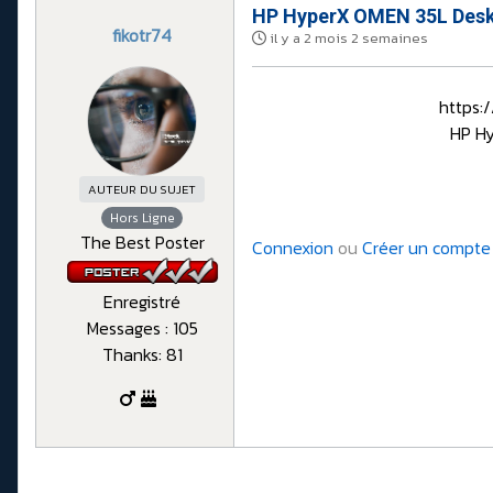
HP HyperX OMEN 35L Desk
fikotr74
il y a 2 mois 2 semaines
https:
HP H
AUTEUR DU SUJET
Hors Ligne
The Best Poster
Connexion
ou
Créer un compte
Enregistré
Messages : 105
Thanks: 81