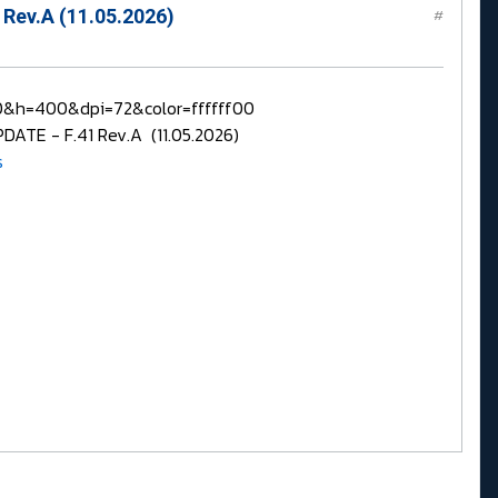
Rev.A (11.05.2026)
#
00&h=400&dpi=72&color=ffffff00
TE - F.41 Rev.A (11.05.2026)
s