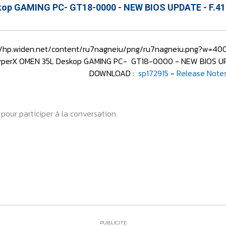
op GAMING PC- GT18-0000 - NEW BIOS UPDATE - F.41 
//hp.widen.net/content/ru7nagneiu/png/ru7nagneiu.png?w=4
yperX OMEN 35L Deskop GAMING PC- GT18-0000 - NEW BIOS UPDA
DOWNLOAD :
sp172915
-
Release Note
pour participer à la conversation.