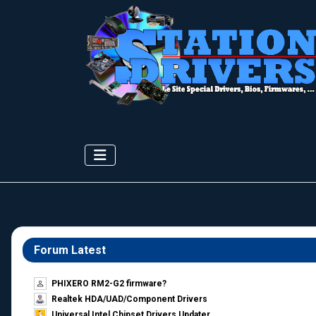
Forum Latest
PHIXERO RM2-G2 firmware?
Realtek HDA/UAD/Component Drivers
Universal Intel Chipset Drivers Updater​