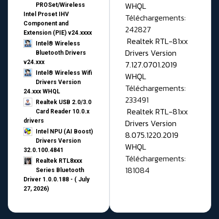
WHQL
PROSet/Wireless
Intel Proset IHV
Téléchargements:
Component and
242827
Extension (PIE) v24.xxxx
Realtek RTL-81xx
Intel® Wireless
Drivers Version
Bluetooth Drivers
v24.xxx
7.127.0701.2019
Intel® Wireless Wifi
WHQL
Drivers Version
Téléchargements:
24.xxx WHQL
233491
Realtek USB 2.0/3.0
Realtek RTL-81xx
Card Reader 10.0.x
drivers
Drivers Version
Intel NPU (AI Boost)
8.075.1220.2019
Drivers Version
WHQL
32.0.100.4841
Téléchargements:
Realtek RTL8xxx
181084
Series Bluetooth
Driver 1.0.0.188 - ( July
27, 2026)