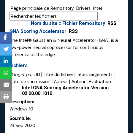
Page principale de Remository
Drivers
Intel
Nom du site :: Fichier Remository
RSS
GNA Scoring Accelerator
RSS
The Intel® Gaussian & Neural Accelerator (GNA) is a
low-power neural coprocessor for continuous
inference at the edge.
Fichiers
Ranger par :
ID
| Titre du fichier |
Téléchargements
|
Date de soumission
|
Auteur
|
Auteur
|
Evaluation
Intel GNA Scoring Accelerator Version
02.00.00.1010
Description:
Windows 10
Soumis le:
23 Sep 2020