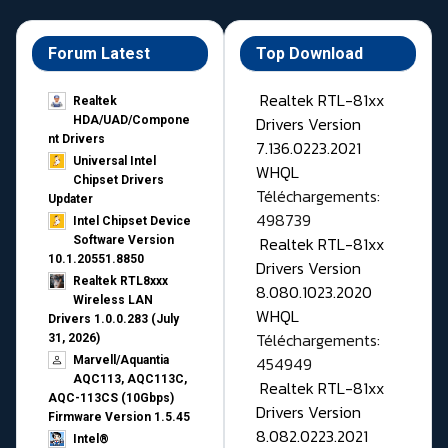
Forum Latest
Top Download
Realtek RTL-81xx
Realtek
Drivers Version
HDA/UAD/Compone
nt Drivers
7.136.0223.2021
Universal Intel
WHQL
Chipset Drivers
Téléchargements:
Updater​
498739
Intel Chipset Device
Realtek RTL-81xx
Software Version
10.1.20551.8850
Drivers Version
Realtek RTL8xxx
8.080.1023.2020
Wireless LAN
WHQL
Drivers 1.0.0.283 (July
Téléchargements:
31, 2026)
454949
Marvell/Aquantia
AQC113, AQC113C,
Realtek RTL-81xx
AQC-113CS (10Gbps)
Drivers Version
Firmware Version 1.5.45
8.082.0223.2021
Intel®