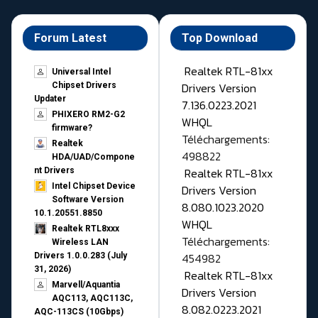
Forum Latest
Top Download
Realtek RTL-81xx
Universal Intel
Drivers Version
Chipset Drivers
Updater​
7.136.0223.2021
PHIXERO RM2-G2
WHQL
firmware?
Téléchargements:
Realtek
498822
HDA/UAD/Compone
Realtek RTL-81xx
nt Drivers
Intel Chipset Device
Drivers Version
Software Version
8.080.1023.2020
10.1.20551.8850
WHQL
Realtek RTL8xxx
Téléchargements:
Wireless LAN
454982
Drivers 1.0.0.283 (July
31, 2026)
Realtek RTL-81xx
Marvell/Aquantia
Drivers Version
AQC113, AQC113C,
8.082.0223.2021
AQC-113CS (10Gbps)