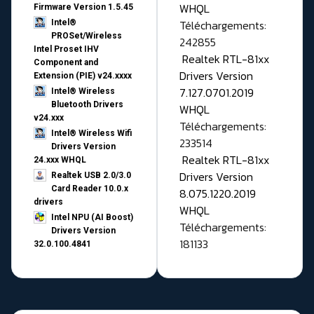
WHQL
Firmware Version 1.5.45
Téléchargements:
Intel®
PROSet/Wireless
242855
Intel Proset IHV
Realtek RTL-81xx
Component and
Drivers Version
Extension (PIE) v24.xxxx
7.127.0701.2019
Intel® Wireless
Bluetooth Drivers
WHQL
v24.xxx
Téléchargements:
Intel® Wireless Wifi
233514
Drivers Version
Realtek RTL-81xx
24.xxx WHQL
Drivers Version
Realtek USB 2.0/3.0
Card Reader 10.0.x
8.075.1220.2019
drivers
WHQL
Intel NPU (AI Boost)
Téléchargements:
Drivers Version
181133
32.0.100.4841