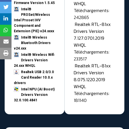
WHQL
Firmware Version 1.5.45
Téléchargements:
Intel®
PROSet/Wireless
242865
Intel Proset IHV
Realtek RTL-81xx
Component and
Drivers Version
Extension (PIE) v24.xxxx
7.127.0701.2019
Intel® Wireless
Bluetooth Drivers
WHQL
v24.xxx
Téléchargements:
Intel® Wireless Wifi
233517
Drivers Version
Realtek RTL-81xx
24.xxx WHQL
Drivers Version
Realtek USB 2.0/3.0
Card Reader 10.0.x
8.075.1220.2019
drivers
WHQL
Intel NPU (AI Boost)
Téléchargements:
Drivers Version
181140
32.0.100.4841