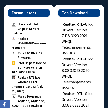
Forum Latest
Top Download
Realtek RTL-81xx
Universal Intel
Drivers Version
Chipset Drivers
Updater​
7.136.0223.2021
Realtek
WHQL
HDA/UAD/Compone
Téléchargements:
nt Drivers
498863
PHIXERO RM2-G2
Realtek RTL-81xx
firmware?
Intel Chipset Device
Drivers Version
Software Version
8.080.1023.2020
10.1.20551.8850
WHQL
Realtek RTL8xxx
Téléchargements:
Wireless LAN
455002
Drivers 1.0.0.283 (July
31, 2026)
Realtek RTL-81xx
Marvell/Aquantia
Drivers Version
AQC113, AQC113C,
8.082.0223.2021
AQC-113CS (10Gbps)