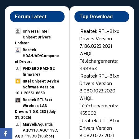
Forum Latest
Top Download
Realtek RTL-81xx
Universal Intel
Drivers Version
Chipset Drivers
Updater​
7.136.0223.2021
Realtek
WHQL
HDA/UAD/Compone
Téléchargements:
nt Drivers
498863
PHIXERO RM2-G2
Realtek RTL-81xx
firmware?
Intel Chipset Device
Drivers Version
Software Version
8.080.1023.2020
10.1.20551.8850
WHQL
Realtek RTL8xxx
Téléchargements:
Wireless LAN
455002
Drivers 1.0.0.283 (July
31, 2026)
Realtek RTL-81xx
Marvell/Aquantia
Drivers Version
AQC113, AQC113C,
8.082.0223.2021
AQC-113CS (10Gbps)