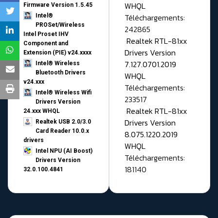
WHQL
Firmware Version 1.5.45
Téléchargements:
Intel®
PROSet/Wireless
242865
Intel Proset IHV
Realtek RTL-81xx
Component and
Drivers Version
Extension (PIE) v24.xxxx
7.127.0701.2019
Intel® Wireless
Bluetooth Drivers
WHQL
v24.xxx
Téléchargements:
Intel® Wireless Wifi
233517
Drivers Version
Realtek RTL-81xx
24.xxx WHQL
Drivers Version
Realtek USB 2.0/3.0
Card Reader 10.0.x
8.075.1220.2019
drivers
WHQL
Intel NPU (AI Boost)
Téléchargements:
Drivers Version
181140
32.0.100.4841