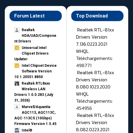
Forum Latest
Top Download
Realtek RTL-81xx
Realtek
Drivers Version
HDA/UAD/Compone
nt Drivers
7.136.0223.2021
Universal Intel
WHQL
Chipset Drivers
Téléchargements:
Updater​
498771
Intel Chipset Device
Realtek RTL-81xx
Software Version
10.1.20551.8850
Drivers Version
Realtek RTL8xxx
8.080.1023.2020
Wireless LAN
WHQL
Drivers 1.0.0.283 (July
Téléchargements:
31, 2026)
454956
Marvell/Aquantia
AQC113, AQC113C,
Realtek RTL-81xx
AQC-113CS (10Gbps)
Drivers Version
Firmware Version 1.5.45
8.082.0223.2021
Intel®