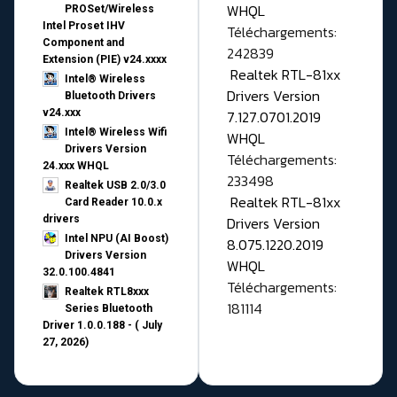
WHQL
PROSet/Wireless
Intel Proset IHV
Téléchargements:
Component and
242839
Extension (PIE) v24.xxxx
Realtek RTL-81xx
Intel® Wireless
Drivers Version
Bluetooth Drivers
v24.xxx
7.127.0701.2019
Intel® Wireless Wifi
WHQL
Drivers Version
Téléchargements:
24.xxx WHQL
233498
Realtek USB 2.0/3.0
Realtek RTL-81xx
Card Reader 10.0.x
drivers
Drivers Version
Intel NPU (AI Boost)
8.075.1220.2019
Drivers Version
WHQL
32.0.100.4841
Téléchargements:
Realtek RTL8xxx
181114
Series Bluetooth
Driver 1.0.0.188 - ( July
27, 2026)