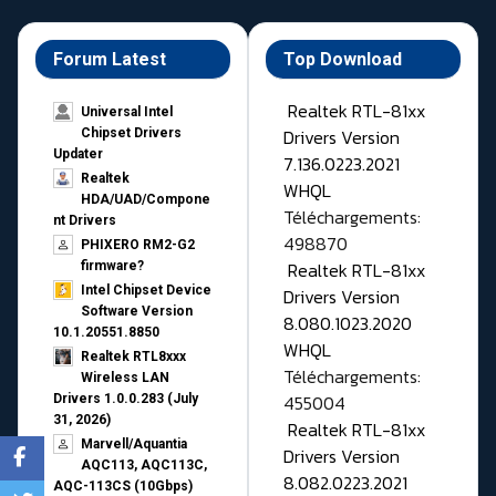
Forum Latest
Top Download
Realtek RTL-81xx
Universal Intel
Drivers Version
Chipset Drivers
Updater​
7.136.0223.2021
Realtek
WHQL
HDA/UAD/Compone
Téléchargements:
nt Drivers
498870
PHIXERO RM2-G2
Realtek RTL-81xx
firmware?
Intel Chipset Device
Drivers Version
Software Version
8.080.1023.2020
10.1.20551.8850
WHQL
Realtek RTL8xxx
Téléchargements:
Wireless LAN
455004
Drivers 1.0.0.283 (July
31, 2026)
Realtek RTL-81xx
Marvell/Aquantia
Drivers Version
AQC113, AQC113C,
8.082.0223.2021
AQC-113CS (10Gbps)