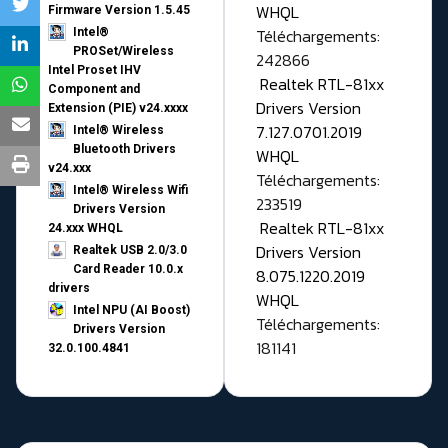
WHQL
Firmware Version 1.5.45
Téléchargements:
Intel®
PROSet/Wireless
242866
Intel Proset IHV
Realtek RTL-81xx
Component and
Drivers Version
Extension (PIE) v24.xxxx
7.127.0701.2019
Intel® Wireless
Bluetooth Drivers
WHQL
v24.xxx
Téléchargements:
Intel® Wireless Wifi
233519
Drivers Version
Realtek RTL-81xx
24.xxx WHQL
Drivers Version
Realtek USB 2.0/3.0
Card Reader 10.0.x
8.075.1220.2019
drivers
WHQL
Intel NPU (AI Boost)
Téléchargements:
Drivers Version
181141
32.0.100.4841