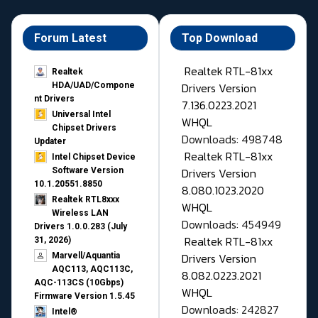
Forum Latest
Top Download
Realtek RTL-81xx
Realtek
Drivers Version
HDA/UAD/Compone
nt Drivers
7.136.0223.2021
Universal Intel
WHQL
Chipset Drivers
Downloads: 498748
Updater​
Realtek RTL-81xx
Intel Chipset Device
Drivers Version
Software Version
10.1.20551.8850
8.080.1023.2020
Realtek RTL8xxx
WHQL
Wireless LAN
Downloads: 454949
Drivers 1.0.0.283 (July
Realtek RTL-81xx
31, 2026)
Drivers Version
Marvell/Aquantia
AQC113, AQC113C,
8.082.0223.2021
AQC-113CS (10Gbps)
WHQL
Firmware Version 1.5.45
Downloads: 242827
Intel®