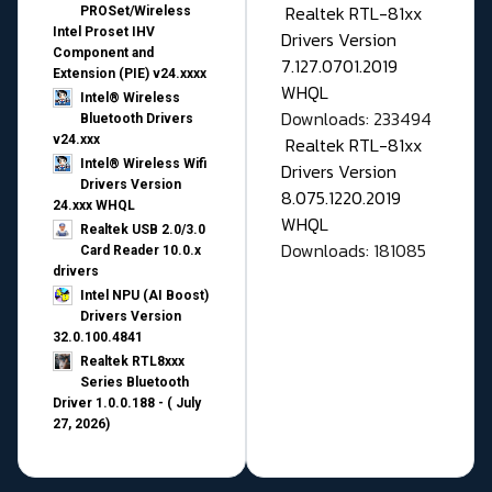
Realtek RTL-81xx
PROSet/Wireless
Intel Proset IHV
Drivers Version
Component and
7.127.0701.2019
Extension (PIE) v24.xxxx
WHQL
Intel® Wireless
Downloads: 233494
Bluetooth Drivers
v24.xxx
Realtek RTL-81xx
Intel® Wireless Wifi
Drivers Version
Drivers Version
8.075.1220.2019
24.xxx WHQL
WHQL
Realtek USB 2.0/3.0
Downloads: 181085
Card Reader 10.0.x
drivers
Intel NPU (AI Boost)
Drivers Version
32.0.100.4841
Realtek RTL8xxx
Series Bluetooth
Driver 1.0.0.188 - ( July
27, 2026)