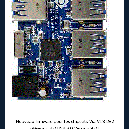
Nouveau firmware pour les chipsets Via VL812B2
(Révision B2) USB 3.0 Version 9101