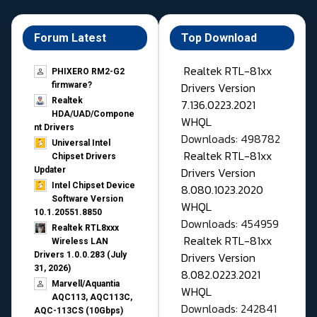
Forum Latest
Top Download
Realtek RTL-81xx
PHIXERO RM2-G2
Drivers Version
firmware?
Realtek
7.136.0223.2021
HDA/UAD/Compone
WHQL
nt Drivers
Downloads: 498782
Universal Intel
Realtek RTL-81xx
Chipset Drivers
Drivers Version
Updater​
Intel Chipset Device
8.080.1023.2020
Software Version
WHQL
10.1.20551.8850
Downloads: 454959
Realtek RTL8xxx
Realtek RTL-81xx
Wireless LAN
Drivers Version
Drivers 1.0.0.283 (July
31, 2026)
8.082.0223.2021
Marvell/Aquantia
WHQL
AQC113, AQC113C,
Downloads: 242841
AQC-113CS (10Gbps)