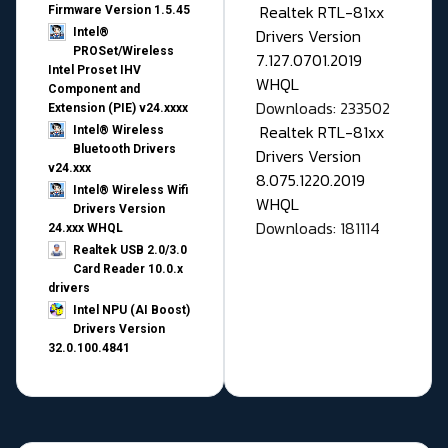
Realtek RTL-81xx
Firmware Version 1.5.45
Drivers Version
Intel®
PROSet/Wireless
7.127.0701.2019
Intel Proset IHV
WHQL
Component and
Downloads: 233502
Extension (PIE) v24.xxxx
Realtek RTL-81xx
Intel® Wireless
Bluetooth Drivers
Drivers Version
v24.xxx
8.075.1220.2019
Intel® Wireless Wifi
WHQL
Drivers Version
Downloads: 181114
24.xxx WHQL
Realtek USB 2.0/3.0
Card Reader 10.0.x
drivers
Intel NPU (AI Boost)
Drivers Version
32.0.100.4841