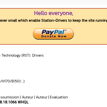
Hello everyone,
wever small which enable Station-Drivers to keep the site running
e Technology (RST)
Drivers
170/B150/...)
 soumission
|
Auteur
|
Auteur
|
Evaluation
4.8.18.1066 WHQL