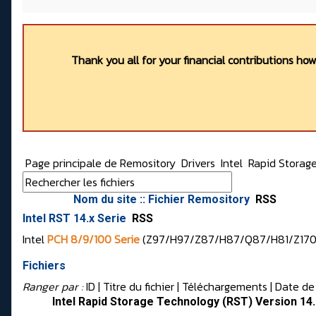
Thank you all for your financial contributions ho
Page principale de Remository
Drivers
Intel
Rapid Storag
Nom du site :: Fichier Remository
RSS
Intel RST 14.x Serie
RSS
Intel
PCH 8/9/100 Serie
(Z97/H97/Z87/H87/Q87/H81/Z170/H
Fichiers
Ranger par :
ID
| Titre du fichier |
Téléchargements
|
Date de
Intel Rapid Storage Technology (RST) Version 1