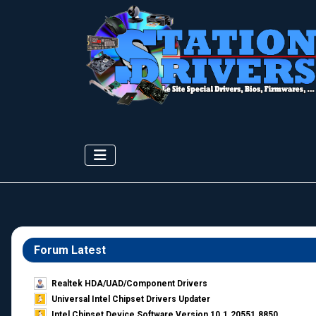
Forum Latest
Realtek HDA/UAD/Component Drivers
Universal Intel Chipset Drivers Updater​
Intel Chipset Device Software Version 10.1.20551.8850