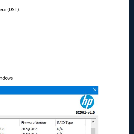
eur (DST).
indows