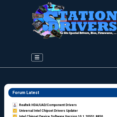
Forum Latest
Realtek HDA/UAD/Component Drivers
Universal Intel Chipset Drivers Updater​
Intel Chipset Device Software Version 10.1.20551.8850